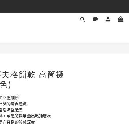
夫格餅乾 高筒襪
色)
尖立體細節
針織的清爽透氣
靈活調整造型
條，或是隨興堆疊出鬆弛層次
提升穿搭的質感深度