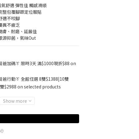
 透氣舒適 彈性佳 觸感滑順
 完整包覆腳跟定位服貼
整舒適不咬腳
性優異不疲乏
▸ 親膚、耐磨、延展佳
根源抑菌，氣味Out
挺爸加碼👔 限時3天 滿$1000現折$88 on
挺爸行動👔 全館任選 8雙$1388|10雙
雙$2988 on selected products
Show more
50