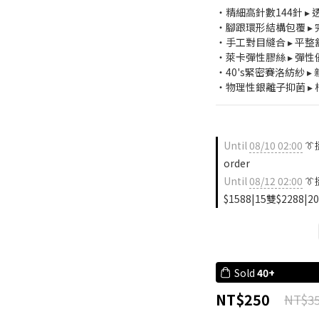
・精細高針數144針 ▸
・腳跟環形結構包覆 ▸
・手工對目縫合 ▸ 平
・萊卡彈性膠絲 ▸ 彈
・40's緊密賽洛紡紗 
・物理性銀離子抑菌 ▸ 
Until
08/10 02:00
👔
order
Until
08/12 02:00
👔
$1588|15雙$2288|20
Sold
40+
NT$250
NT$3