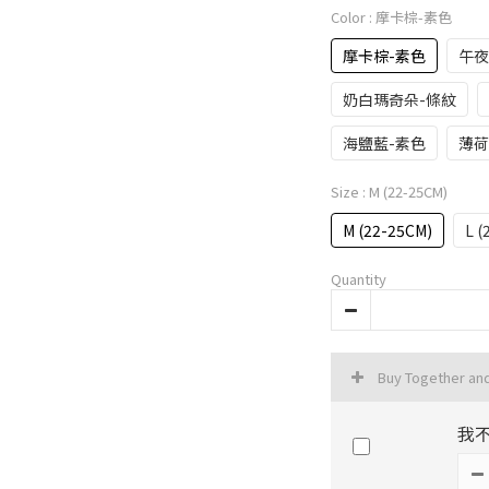
Color
: 摩卡棕-素色
摩卡棕-素色
午夜
奶白瑪奇朵-條紋
海鹽藍-素色
薄荷
Size
: M (22-25CM)
M (22-25CM)
L (
Quantity
Buy Together an
我