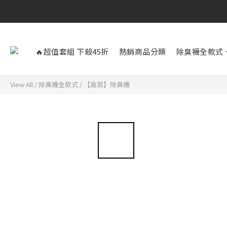
🔥超值套組 下殺45折
熱銷商品分類
除臭襪全款式
View All
/
除臭襪全款式
/
【高筒】除臭襪