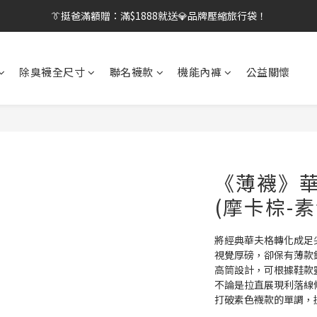
【刷卡/電子支付限定】下單送✨WARX品牌質感杯袋！
👔挺爸行動：全館襪款【最低$149起】✨立即下單！
👔挺爸行動：全館襪款【最低$149起】✨立即下單！
除臭襪全尺寸
聯名襪款
機能內褲
公益關懷
《薄襪》華
(摩卡棕-素
將經典華夫格轉化成足
視覺厚磅，卻保有薄款
高筒設計，可根據鞋款
不論是拉直展現利落線
打破素色襪款的單調，