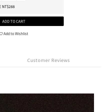
E NT$288
ADD TO CART
Add to Wishlist
Customer Reviews