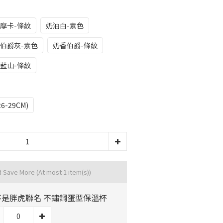
摩卡-條紋
奶油白-素色
伯爵灰-素色
奶香伯爵-條紋
藍山-條紋
26-29CM)
d Save More
(At most 1 item(s))
不是胖虎聯名 不鏽鋼蛋型保溫杯