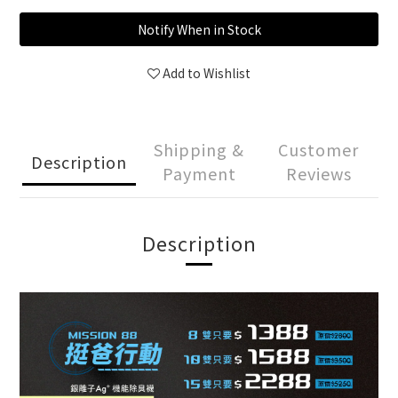
Notify When in Stock
Add to Wishlist
Shipping &
Customer
Description
Payment
Reviews
Description