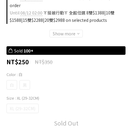
order
Until
08/12 02:00
👔挺爸行動👔 全館任選 8雙$1388|10雙
$1588|15雙$2288|20雙$2988 on selected products
Show more
Sold
100+
NT$250
NT$350
Color
: 白
白
黑
Size
: XL (29-32CM)
XL (29-32CM)
Sold Out