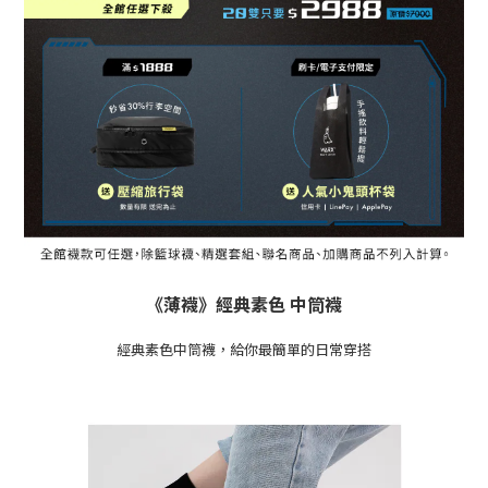
《薄襪》經典素色 中筒襪
經典素色中筒襪，給你最簡單的日常穿搭