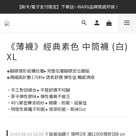
【刷卡/電子支付限定】下單送✨WARX品牌質感杯袋！
👔挺爸行動：全館襪款【最低$149起】✨立即下單！
👔挺爸行動：全館襪款【最低$149起】✨立即下單！
《薄襪》經典素色 中筒襪 (白)
XL
◈腳跟環形結構包覆▸ 完整包覆腳跟定位服貼
◈精細高針數176針▸ 透氣舒適 彈性佳 觸感滑順
・手工對目縫合 ▸ 平整舒適不咬腳
・萊卡彈性膠絲 ▸ 彈性優異不疲乏
・40's緊密賽洛紡紗 ▸ 親膚、耐磨、延展佳
・物理性銀離子抑菌 ▸ 根源抑菌，氣味Out
Until
08/10 02:00
👔挺爸加碼👔 限時3天 滿$1000現折$88 on