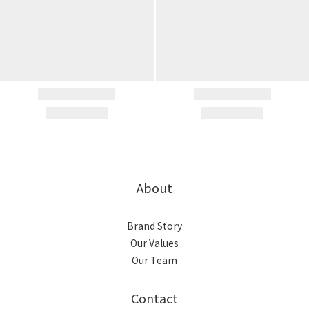
About
Brand Story
Our Values
Our Team
Contact