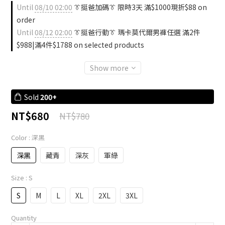
Until
08/10 02:00
👔挺爸加碼👔 限時3天 滿$1000現折$88 on
order
Until
08/12 02:00
👔挺爸行動👔 瑪卡莫代爾男褲任選 滿2件
$988|滿4件$1788 on selected products
Show more
Sold
200+
NT$680
NT$780
Color
: 深黑
深黑
藏青
深灰
軍綠
Size
: S
S
M
L
XL
2XL
3XL
Quantity