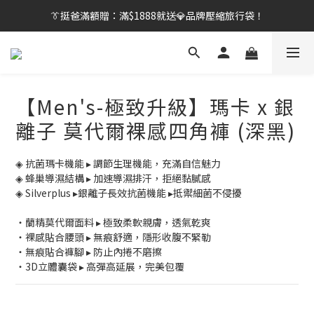
👔挺爸行動：全館襪款【最低$149起】✨立即下單！
👔挺爸滿額贈：滿$1888就送💎品牌壓縮旅行袋！
【刷卡/電子支付限定】下單送✨WARX品牌質感杯袋！
👔挺爸行動：全館襪款【最低$149起】✨立即下單！
【Men's-極致升級】瑪卡 x 銀
離子 莫代爾裸感四角褲 (深黑)
◈ 抗菌瑪卡機能 ▸ 調節生理機能，充滿自信魅力
◈ 蜂巢導濕結構 ▸ 加速導濕排汗，拒絕黏膩感
◈ Silverplus ▸銀離子長效抗菌機能 ▸抵禦細菌不侵擾
・蘭精莫代爾面料 ▸ 極致柔軟親膚，透氣乾爽
・裸感貼合腰頭 ▸ 無痕舒適，隱形收腹不緊勒
・無痕貼合褲腳 ▸ 防止內捲不磨擦
・3D立體囊袋 ▸ 高彈高延展，完美包覆