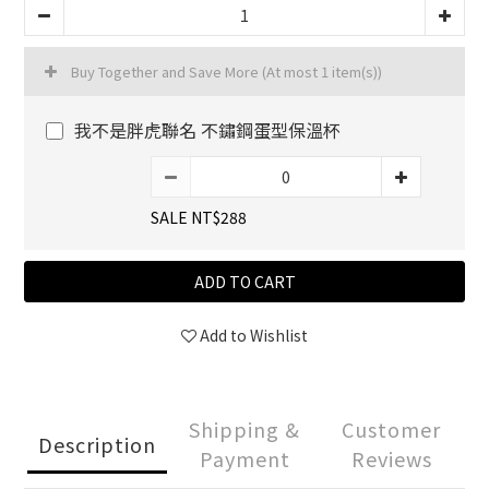
Buy Together and Save More
(At most 1 item(s))
我不是胖虎聯名 不鏽鋼蛋型保溫杯
SALE NT$288
ADD TO CART
Add to Wishlist
Shipping &
Customer
Description
Payment
Reviews