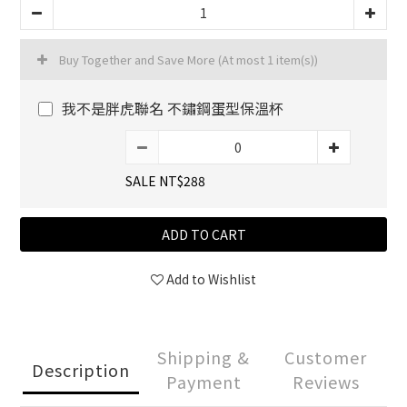
Buy Together and Save More
(At most 1 item(s))
我不是胖虎聯名 不鏽鋼蛋型保溫杯
SALE NT$288
ADD TO CART
Add to Wishlist
Shipping &
Customer
Description
Payment
Reviews