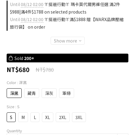
Until
08/12 02:00
👔挺爸行動👔 瑪卡莫代爾男褲任選 滿2件
$988|滿4件$1788 on selected products
Until
08/12 02:00
👔挺爸行動👔滿$1888 贈【WARX品牌壓縮
旅行袋】 on order
Show more
Sold
200+
NT$680
NT$780
Color
: 深黑
深黑
藏青
深灰
軍綠
Size
: S
S
M
L
XL
2XL
3XL
Quantity