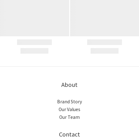
About
Brand Story
Our Values
Our Team
Contact