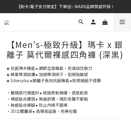
【刷卡/電子支付限定】下單送✨WARX品牌質感杯袋！
👔挺爸行動：全館襪款【最低$149起】✨立即下單！
👔挺爸行動：全館襪款【最低$149起】✨立即下單！
【Men's-極致升級】瑪卡 x 銀
離子 莫代爾裸感四角褲 (深黑)
◈ 抗菌瑪卡機能 ▸ 調節生理機能，充滿自信魅力
◈ 蜂巢導濕結構 ▸ 加速導濕排汗，拒絕黏膩感
◈ Silverplus ▸銀離子長效抗菌機能 ▸抵禦細菌不侵擾
・蘭精莫代爾面料 ▸ 極致柔軟親膚，透氣乾爽
・裸感貼合腰頭 ▸ 無痕舒適，隱形收腹不緊勒
・無痕貼合褲腳 ▸ 防止內捲不磨擦
・3D立體囊袋 ▸ 高彈高延展，完美包覆