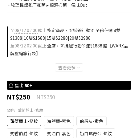
・物理性銀離子抑菌 ▸ 根源抑菌，氣味Out
至
08/12 02:00
截止
指定商品，👔挺爸行動👔 全館任選 8雙
$1388|10雙$1588|15雙$2288|20雙$2988
至
08/12 02:00
截止
全店，👔挺爸行動👔滿$1888 贈【WARX品
牌壓縮旅行袋】
查看更多
售出
60+
NT$250
NT$350
顏色
: 薄荷藍山-條紋
薄荷藍山-條紋
海鹽藍-素色
伯爵灰-素色
奶香伯爵-條紋
奶油白-素色
奶白瑪奇朵-條紋