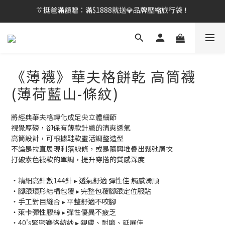
【刷卡/電子支付限定】下單送✨WARX品牌質感杯袋！
👔挺爸行動：全館襪款【最低$149起】✨立即下單！
👔挺爸行動：全館襪款【最低$149起】✨立即下單！
《薄襪》華夫格餅乾 高筒襪
(薄荷藍山-條紋)
將經典華夫格轉化成足尖立體細節
視覺厚磅，卻保有薄款針織的清爽透氣
高筒設計，可根據鞋款靈活調整造型
不論是拉直展現利落線條，或是隨興堆疊出鬆弛層次
打破素色襪款的單調，提升穿搭的質感深度
・精細高針數144針 ▸ 透氣舒適 彈性佳 觸感滑順
・腳跟環形結構包覆 ▸ 完整包覆腳跟定位服貼
・手工對目縫合 ▸ 平整舒適不咬腳
・萊卡彈性膠絲 ▸ 彈性優異不疲乏
・40's緊密賽洛紡紗 ▸ 親膚、耐磨、延展佳