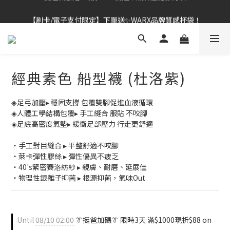
【刷卡/電子支付限定】下單送✨WARX品牌質感杯袋！
👔挺爸行動：全館襪款【最低$149起】✨立即下單！
👔挺爸行動：全館襪款【最低$149起】✨立即下單！
經典素色 船型襪 (杜洛紫)
◈足弓加壓▸ 穩固支撐 包覆雙腳促進血液循環
◈人體工學結構包覆▸ 手工縫合 服貼 不咬腳
◈足底高密度氣墊▸ 緩衝足部壓力 行走更舒適
・手工對目縫合 ▸ 平整舒適不咬腳
・萊卡彈性膠絲 ▸ 彈性優異不疲乏
・40's緊密賽洛紡紗 ▸ 親膚、耐磨、延展佳
・物理性銀離子抑菌 ▸ 根源抑菌，氣味Out
Until
08/10 02:00
👔挺爸加碼👔 限時3天 滿$1000現折$88 on