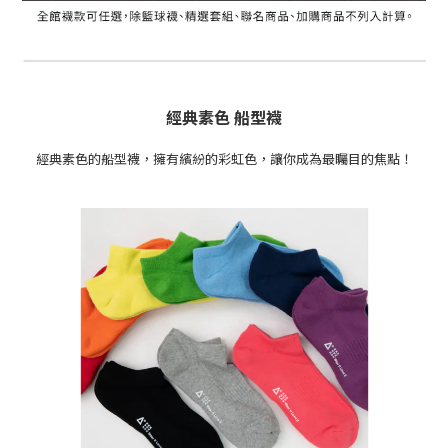
經典素色 船型襪
經典素色的船型襪，擁有繽紛的彩虹色，讓你成為最矚目的焦點！