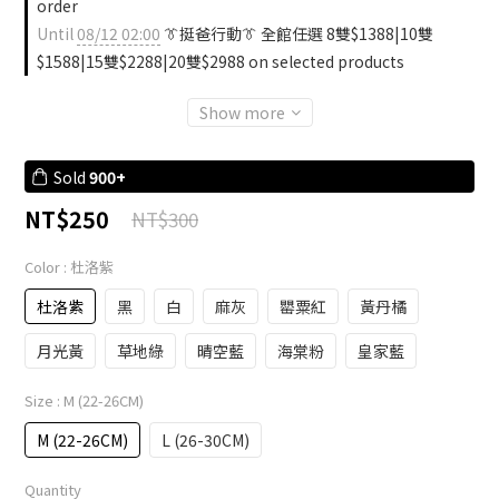
order
Until
08/12 02:00
👔挺爸行動👔 全館任選 8雙$1388|10雙
$1588|15雙$2288|20雙$2988 on selected products
Show more
Sold
900+
NT$250
NT$300
Color
: 杜洛紫
杜洛紫
黑
白
麻灰
罌粟紅
黃丹橘
月光黃
草地綠
晴空藍
海棠粉
皇家藍
Size
: M (22-26CM)
M (22-26CM)
L (26-30CM)
Quantity