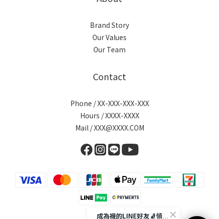
Brand Story
Our Values
Our Team
Contact
Phone / XX-XXX-XXX-XXX
Hours / XXXX-XXXX
Mail / XXX@XXXX.COM
成為襪的LINE好友🧦領取$50折扣碼