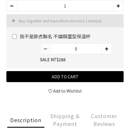
Buy Together and Save More
(At most 1 item(s))
我不是胖虎聯名 不鏽鋼蛋型保溫杯
SALE NT$288
ADD TO CART
Add to Wishlist
Shipping &
Customer
Description
Payment
Reviews