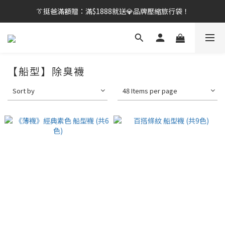
👔挺爸行動：全館襪款【最低$149起】✨立即下單！
👔挺爸滿額贈：滿$1888就送💎品牌壓縮旅行袋！
【刷卡/電子支付限定】下單送✨WARX品牌質感杯袋！
👔挺爸行動：全館襪款【最低$149起】✨立即下單！
【船型】除臭襪
Sort by
48 Items per page