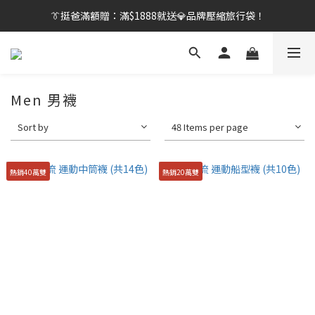
👔挺爸滿額贈：滿$1888就送💎品牌壓縮旅行袋！
👔挺爸行動：全館襪款【最低$149起】✨立即下單！
【刷卡/電子支付限定】下單送✨WARX品牌質感杯袋！
👔挺爸行動：全館襪款【最低$149起】✨立即下單！
Men 男襪
Sort by
48 Items per page
熱銷40萬雙
熱銷20萬雙