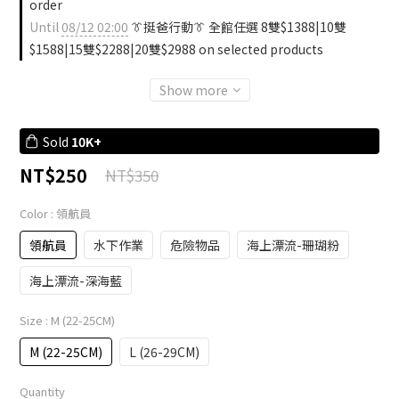
order
Until
08/12 02:00
👔挺爸行動👔 全館任選 8雙$1388|10雙
$1588|15雙$2288|20雙$2988 on selected products
Show more
Sold
10K+
NT$250
NT$350
Color
: 領航員
領航員
水下作業
危險物品
海上漂流-珊瑚粉
海上漂流-深海藍
Size
: M (22-25CM)
M (22-25CM)
L (26-29CM)
Quantity