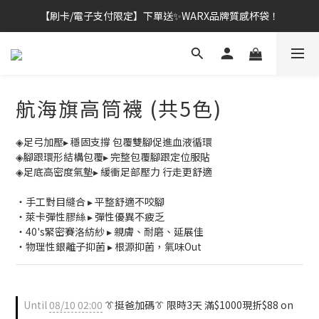
【刷卡/電子支付限定】下單送✨WARX品牌質感杯袋！
👔挺爸行動：全館襪款【最低$149起】✨立即下單！
👔挺爸行動：全館襪款【最低$149起】✨立即下單！
航海旗高筒襪 (共5色)
◈足弓加壓▸ 穩固支撐 包覆雙腳促進血液循環
◈腳跟環形結構包覆▸ 完整包覆腳跟定位服貼
◈足底高密度氣墊▸ 緩衝足部壓力 行走更舒適
・手工對目縫合 ▸ 平整舒適不咬腳
・萊卡彈性膠絲 ▸ 彈性優異不疲乏
・40's緊密賽洛紡紗 ▸ 親膚、耐磨、延展佳
・物理性銀離子抑菌 ▸ 根源抑菌，氣味Out
Until
08/10 02:00
👔挺爸加碼👔 限時3天 滿$1000現折$88 on