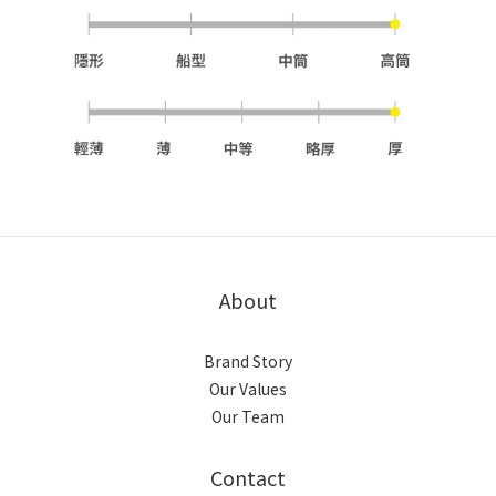
About
Brand Story
Our Values
Our Team
Contact