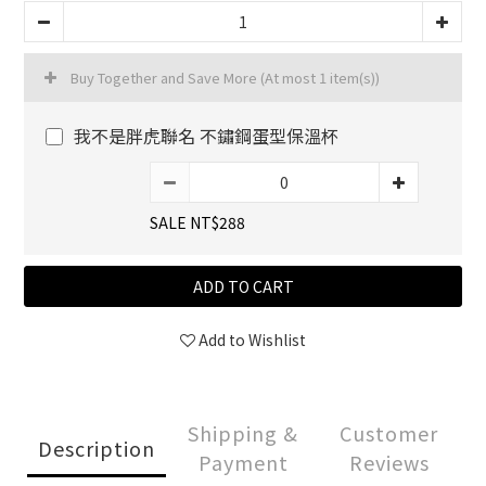
Buy Together and Save More
(At most 1 item(s))
我不是胖虎聯名 不鏽鋼蛋型保溫杯
SALE NT$288
ADD TO CART
Add to Wishlist
Shipping &
Customer
Description
Payment
Reviews