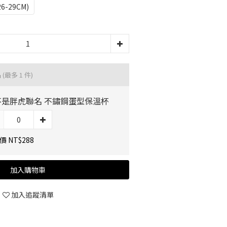
26-29CM)
品
(最多 1 件)
不是胖虎聯名 不鏽鋼蛋型保溫杯
 NT$288
加入購物車
加入追蹤清單