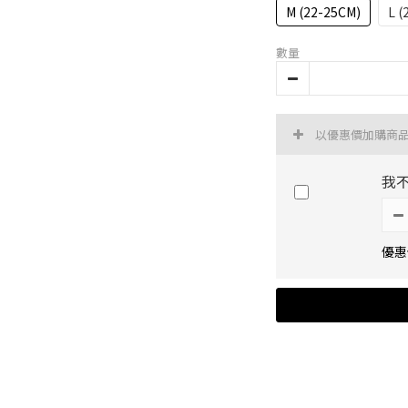
M (22-25CM)
L (
數量
以優惠價加購商
我
優惠價