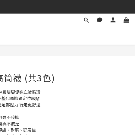
筒襪 (共3色)
 包覆雙腳促進血液循環
完整包覆腳跟定位服貼
衝足部壓力 行走更舒適
整舒適不咬腳
性優異不疲乏
▸ 親膚、耐磨、延展佳