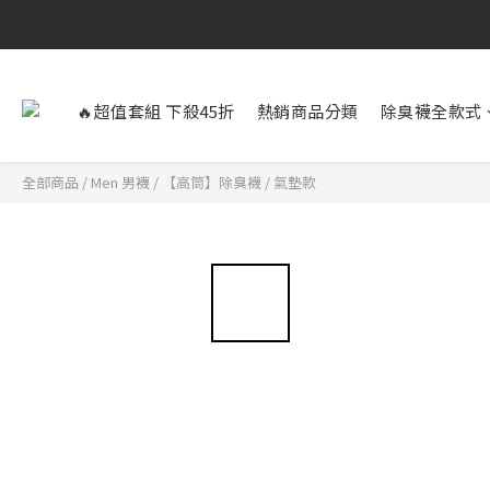
🔥超值套組 下殺45折
熱銷商品分類
除臭襪全款式
全部商品
/
Men 男襪
/
【高筒】除臭襪
/
氣墊款