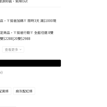
根源抑菌，氣味Out
店，👔挺爸加碼👔 限時3天 滿$1000現
定商品，👔挺爸行動👔 全館任選 8雙
5雙$2288|20雙$2988
查看更多
50
配黑條
麻灰配紅條