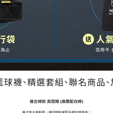
復古條紋 高筒襪 (麻黑配白條
)
美式復古運動風，讓你輕鬆駕馭各種休閒風格！