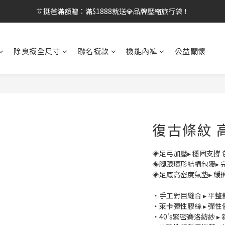
👔挺爸行動：全館襪款【最低$149起】✨立即下單！
【刷卡/電子支付限定】下單送✨WARX品牌質感杯袋！
👔挺爸行動：全館襪款【最低$149起】✨立即下單！
除臭襪全尺寸
聯名襪款
機能內褲
公益關懷
復古條紋 高
◈足弓加壓▸ 穩固支撐
◈腳跟環形結構包覆▸ 
◈足底高密度氣墊▸ 緩
・手工對目縫合 ▸ 平
・萊卡彈性膠絲 ▸ 彈
・40's緊密賽洛紡紗 