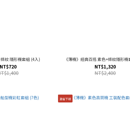
紋 隱形襪套組 (4入)
《薄襪》經典百搭 素色+條紋隱形襪套組
NT$720
NT$1,320
NT$1,400
NT$2,400
激省下殺