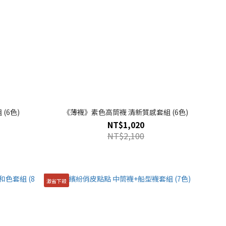
(6色)
《薄襪》素色高筒襪 清新質感套組 (6色)
NT$1,020
NT$2,100
激省下殺