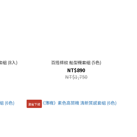
 (8入)
百搭條紋 船型襪套組 (5色)
NT$890
NT$1,750
激省下殺