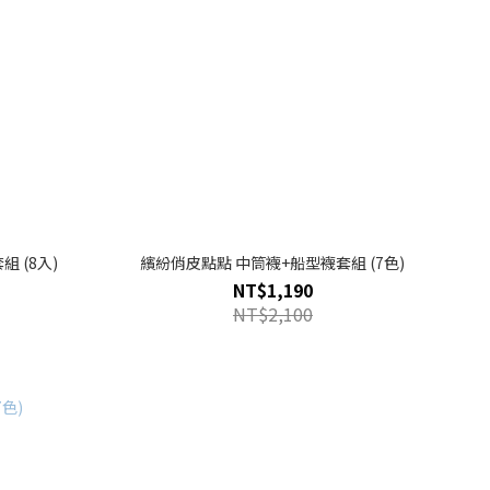
 (8入)
繽紛俏皮點點 中筒襪+船型襪套組 (7色)
NT$1,190
NT$2,100