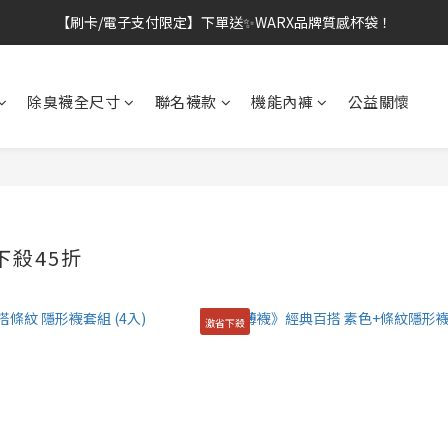
【刷卡/電子支付限定】下單送✨WARX品牌質感杯袋！
👔挺爸行動：全館襪款【最低$149起】✨立即下單！
👔挺爸行動：全館襪款【最低$149起】✨立即下單！
除臭襪全尺寸
聯名襪款
機能內褲
公益關懷
下殺45折
激省下殺