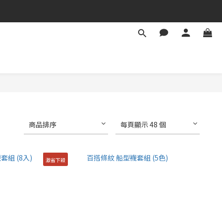
商品排序
每頁顯示 48 個
激省下殺