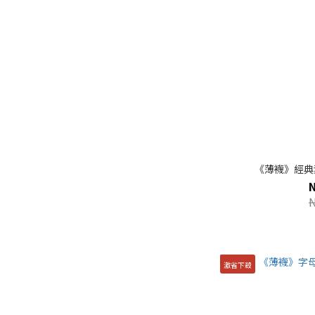
《薄襪》經典素
激省下殺