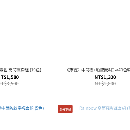
色 高筒襪套組 (10色)
《薄襪》中筒襪+船型襪&日本和色套組
NT$1,580
NT$1,320
NT$3,500
NT$2,800
激省下殺