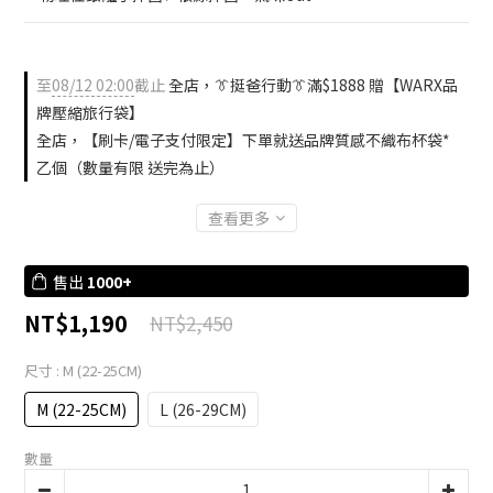
至
08/12 02:00
截止
全店，👔挺爸行動👔滿$1888 贈【WARX品
牌壓縮旅行袋】
全店，【刷卡/電子支付限定】下單就送品牌質感不織布杯袋*
乙個（數量有限 送完為止）
查看更多
售出
1000+
NT$1,190
NT$2,450
尺寸
: M (22-25CM)
M (22-25CM)
L (26-29CM)
數量