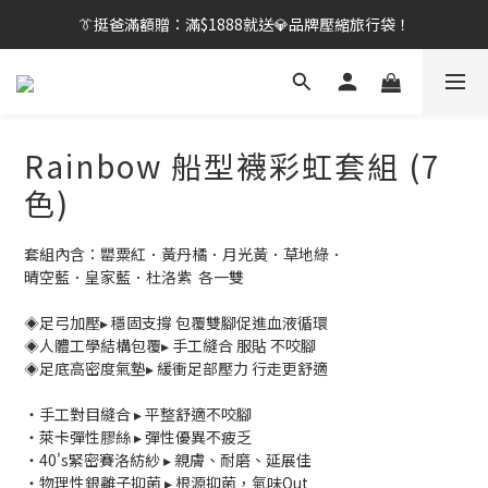
👔挺爸行動：全館襪款【最低$149起】✨立即下單！
👔挺爸滿額贈：滿$1888就送💎品牌壓縮旅行袋！
【刷卡/電子支付限定】下單送✨WARX品牌質感杯袋！
👔挺爸行動：全館襪款【最低$149起】✨立即下單！
Rainbow 船型襪彩虹套組 (7
色)
套組內含：罌粟紅．黃丹橘．月光黃．草地綠．
晴空藍．皇家藍．杜洛紫  各一雙
◈足弓加壓▸ 穩固支撐 包覆雙腳促進血液循環
◈人體工學結構包覆▸ 手工縫合 服貼 不咬腳
◈足底高密度氣墊▸ 緩衝足部壓力 行走更舒適
・手工對目縫合 ▸ 平整舒適不咬腳
・萊卡彈性膠絲 ▸ 彈性優異不疲乏
・40's緊密賽洛紡紗 ▸ 親膚、耐磨、延展佳
・物理性銀離子抑菌 ▸ 根源抑菌，氣味Out