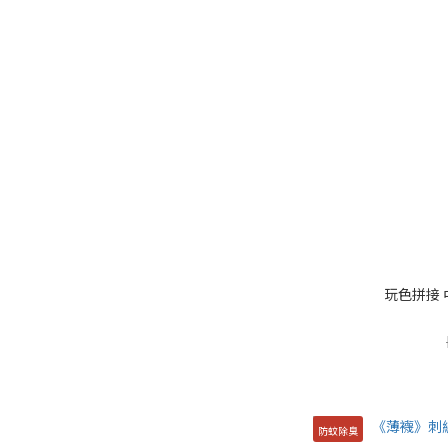
玩色拼接 
防蚊除臭