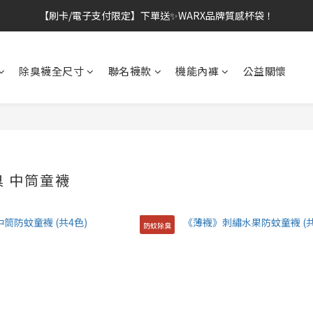
【刷卡/電子支付限定】下單送✨WARX品牌質感杯袋！
👔挺爸行動：全館襪款【最低$149起】✨立即下單！
👔挺爸行動：全館襪款【最低$149起】✨立即下單！
除臭襪全尺寸
聯名襪款
機能內褲
公益關懷
 中筒童襪
防蚊除臭