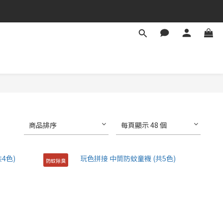
商品排序
每頁顯示 48 個
防蚊除臭