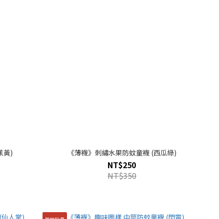
蕉黃)
《薄襪》刺繡水果防蚊童襪 (西瓜綠)
NT$250
NT$350
防蚊除臭