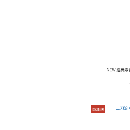
NEW 經典素
防蚊除臭