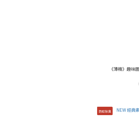
《薄襪》趣味圖樣
防蚊除臭