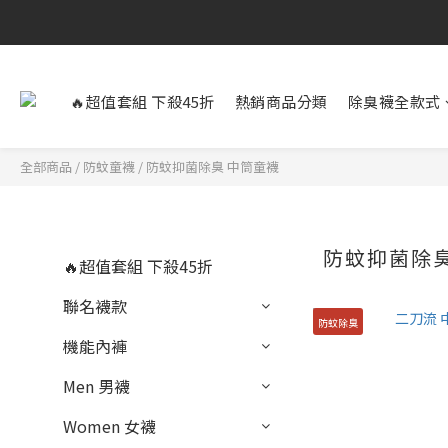
🔥超值套組 下殺45折
熱銷商品分類
除臭襪全款式
全部商品
/
防蚊童襪
/
防蚊抑菌除臭 中筒童襪
防蚊抑菌除臭
🔥超值套組 下殺45折
聯名襪款
防蚊除臭
機能內褲
Men 男襪
Women 女襪