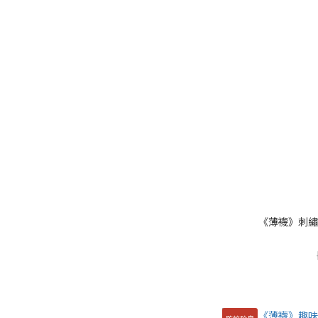
《薄襪》刺繡
防蚊除臭