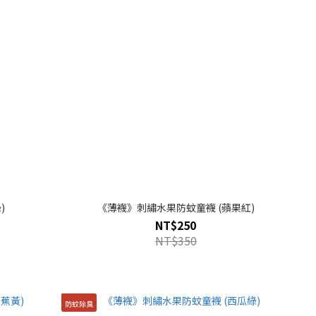
)
《薄襪》刺繡水果防蚊童襪 (蘋果紅)
NT$250
NT$350
防蚊除臭