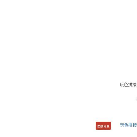
玩色拼接 
防蚊除臭