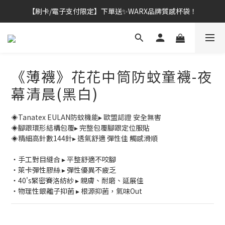
👔挺爸行動：全館襪款【最低$149起】✨立即下單！
👔挺爸行動：全館襪款【最低$149起】✨立即下單！
《薄襪》花花中筒防蚊童襪-夜
幕清晨(黑白)
◈Tanatex EULAN防蚊機能▸ 歐盟認證 安全無害
◈腳跟環形結構包覆▸ 完整包覆腳跟定位服貼
◈精細高針數144針▸ 透氣舒適 彈性佳 觸感滑順
・手工對目縫合 ▸ 平整舒適不咬腳
・萊卡彈性膠絲 ▸ 彈性優異不疲乏
・40's緊密賽洛紡紗 ▸ 親膚、耐磨、延展佳
・物理性銀離子抑菌 ▸ 根源抑菌，氣味Out