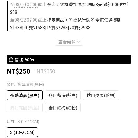
至
08/10 02:00
截止
全店，👔挺爸加碼👔 限時3天 滿$1000現折
$88
至
08/12 02:00
截止
指定商品，👔挺爸行動👔 全館任選 8雙
$1388|10雙$1588|15雙$2288|20雙$2988
查看更多
售出
900+
NT$250
NT$350
顏色
: 夜幕清晨(黑白)
夜幕清晨(黑白)
冬日藍海(藍白)
秋日夕陽(藍橘)
夏日花園(黃藍)
春日紅梅(紅粉)
尺寸
: S (18-22CM)
S (18-22CM)