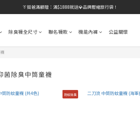
👔挺爸行動：全館襪款【最低$149起】✨立即下單！
👔挺爸滿額贈：滿$1888就送💎品牌壓縮旅行袋！
【刷卡/電子支付限定】下單送✨WARX品牌質感杯袋！
除臭襪全尺寸
聯名襪款
機能內褲
公益關懷
👔挺爸行動：全館襪款【最低$149起】✨立即下單！
童襪
蚊抑菌除臭中筒童襪
防蚊除臭