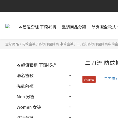
🔥超值套組 下殺45折
熱銷商品分類
除臭襪全款式
全部商品
/
防蚊童襪
/
防蚊抑菌除臭 中筒童襪
/
二刀流 防蚊抑菌除臭中筒
二刀流 防
🔥超值套組 下殺45折
聯名襪款
防蚊除臭
機能內褲
Men 男襪
Women 女襪
防蚊童襪