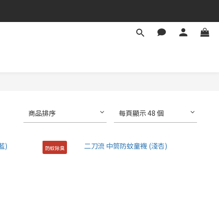
商品排序
每頁顯示 48 個
防蚊除臭