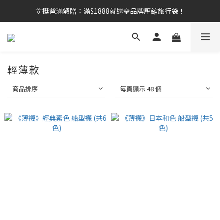
👔挺爸行動：全館襪款【最低$149起】✨立即下單！
👔挺爸滿額贈：滿$1888就送💎品牌壓縮旅行袋！
【刷卡/電子支付限定】下單送✨WARX品牌質感杯袋！
👔挺爸行動：全館襪款【最低$149起】✨立即下單！
輕薄款
商品排序
每頁顯示 48 個