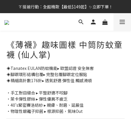
👔挺爸行動：全館襪款【最低$149起】✨立即下單！
👔挺爸行動：全館襪款【最低$149起】✨立即下單！
👔挺爸滿額贈：滿$1888就送💎品牌壓縮旅行袋！
【刷卡/電子支付限定】下單送✨WARX品牌質感杯袋！
《薄襪》趣味圖樣 中筒防蚊童
👔挺爸行動：全館襪款【最低$149起】✨立即下單！
襪 (仙人掌)
◈Tanatex EULAN防蚊機能▸ 歐盟認證 安全無害
◈腳跟環形結構包覆▸ 完整包覆腳跟定位服貼
◈精細高針數176針▸ 透氣舒適 彈性佳 觸感滑順
・手工對目縫合 ▸ 平整舒適不咬腳
・萊卡彈性膠絲 ▸ 彈性優異不疲乏
・40's緊密賽洛紡紗 ▸ 親膚、耐磨、延展佳
・物理性銀離子抑菌 ▸ 根源抑菌，氣味Out