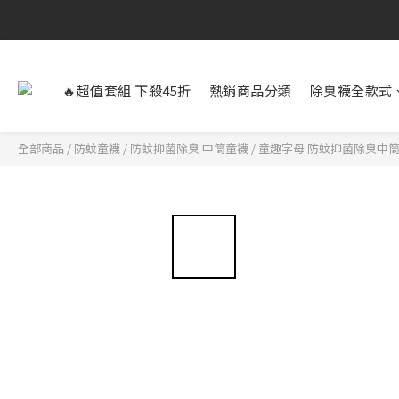
🔥超值套組 下殺45折
熱銷商品分類
除臭襪全款式
全部商品
/
防蚊童襪
/
防蚊抑菌除臭 中筒童襪
/
童趣字母 防蚊抑菌除臭中