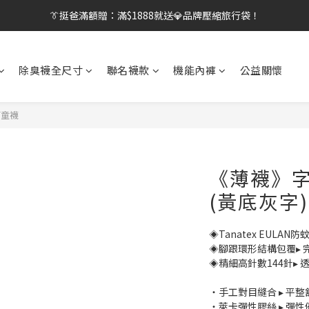
👔挺爸滿額贈：滿$1888就送💎品牌壓縮旅行袋！
👔挺爸行動：全館襪款【最低$149起】✨立即下單！
【刷卡/電子支付限定】下單送✨WARX品牌質感杯袋！
👔挺爸行動：全館襪款【最低$149起】✨立即下單！
除臭襪全尺寸
聯名襪款
機能內褲
公益關懷
筒童襪
《薄襪》
(黃底灰字)
◈Tanatex EULAN
◈腳跟環形結構包覆▸ 
◈精細高針數144針▸ 
・手工對目縫合 ▸ 平
・萊卡彈性膠絲 ▸ 彈