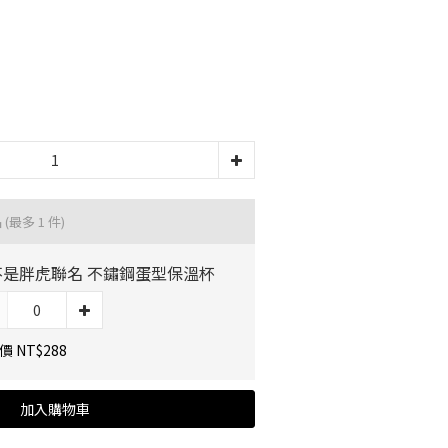
品
(最多 1 件)
不是胖虎聯名 不鏽鋼蛋型保溫杯
 NT$288
加入購物車