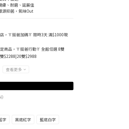
▸ 親膚、耐磨、延展佳
根源抑菌，氣味Out
店，👔挺爸加碼👔 限時3天 滿$1000現
定商品，👔挺爸行動👔 全館任選 8雙
5雙$2288|20雙$2988
查看更多
50
藍字
黑底紅字
藍底白字