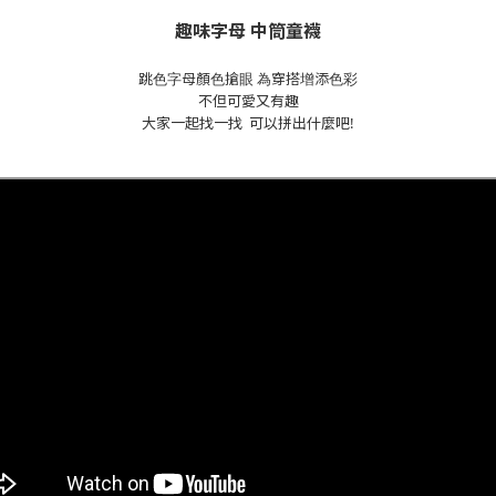
趣味字母 中筒童襪
跳色字母顏色搶眼
為穿搭增添色彩
不但可愛又有趣
大家一起找一找
可以拼出什麼吧!