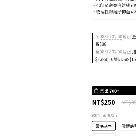
・40's緊密賽洛紡紗 
・物理性銀離子抑菌 ▸ 
至
08/10 02:00
截止
全
折$88
至
08/12 02:00
截止
指
$1388|10雙$1588|1
售出
700+
NT$250
NT$3
顏色
: 黃底灰字
黃底灰字
淺藍底