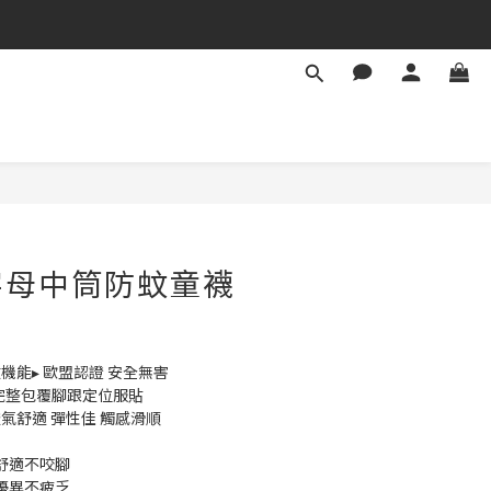
字母中筒防蚊童襪
防蚊機能▸ 歐盟認證 安全無害
完整包覆腳跟定位服貼
透氣舒適 彈性佳 觸感滑順
整舒適不咬腳
性優異不疲乏