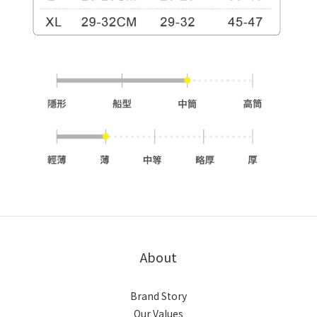
About
Brand Story
Our Values