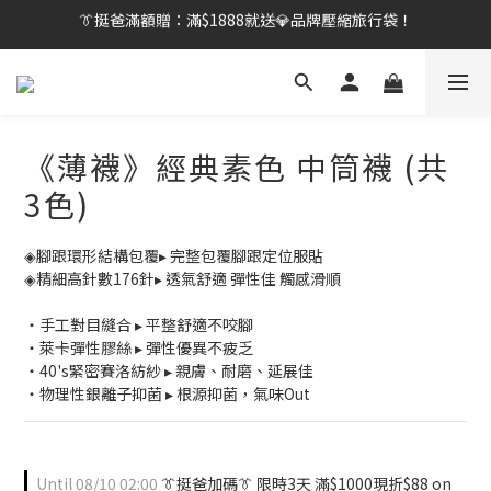
👔挺爸行動：全館襪款【最低$149起】✨立即下單！
【刷卡/電子支付限定】下單送✨WARX品牌質感杯袋！
👔挺爸行動：全館襪款【最低$149起】✨立即下單！
《薄襪》經典素色 中筒襪 (共
3色)
◈腳跟環形結構包覆▸ 完整包覆腳跟定位服貼
◈精細高針數176針▸ 透氣舒適 彈性佳 觸感滑順
・手工對目縫合 ▸ 平整舒適不咬腳
・萊卡彈性膠絲 ▸ 彈性優異不疲乏
・40's緊密賽洛紡紗 ▸ 親膚、耐磨、延展佳
・物理性銀離子抑菌 ▸ 根源抑菌，氣味Out
Until
08/10 02:00
👔挺爸加碼👔 限時3天 滿$1000現折$88 on