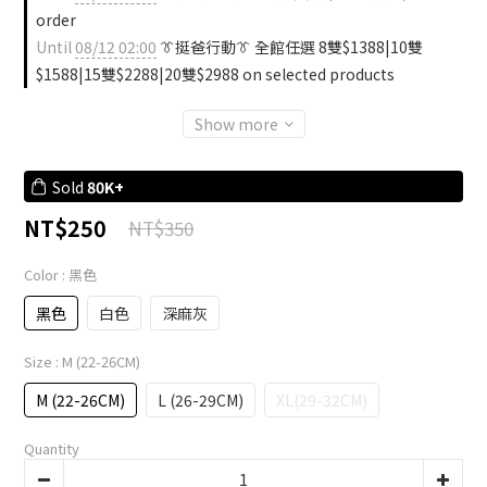
order
Until
08/12 02:00
👔挺爸行動👔 全館任選 8雙$1388|10雙
$1588|15雙$2288|20雙$2988 on selected products
Show more
Sold
80K+
NT$250
NT$350
Color
: 黑色
黑色
白色
深麻灰
Size
: M (22-26CM)
M (22-26CM)
L (26-29CM)
XL(29-32CM)
Quantity