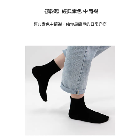
《薄襪》經典素色 中筒襪
經典素色中筒襪，給你最簡單的日常穿搭