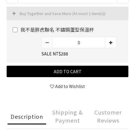
Buy Together and Save More
(At most 1 item(s))
我不是胖虎聯名 不鏽鋼蛋型保溫杯
SALE NT$288
ADD TO CART
Add to Wishlist
Shipping &
Customer
Description
Payment
Reviews