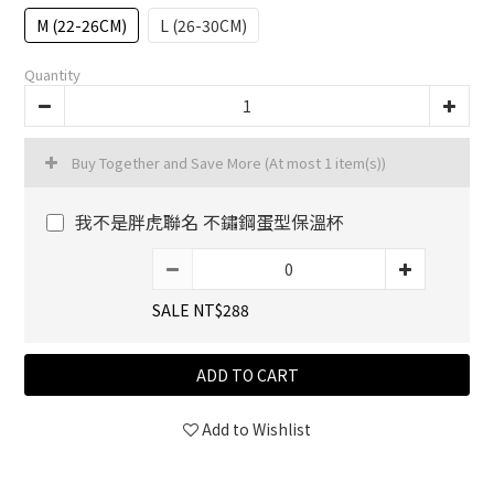
M (22-26CM)
L (26-30CM)
Quantity
Buy Together and Save More
(At most 1 item(s))
我不是胖虎聯名 不鏽鋼蛋型保溫杯
SALE NT$288
ADD TO CART
Add to Wishlist