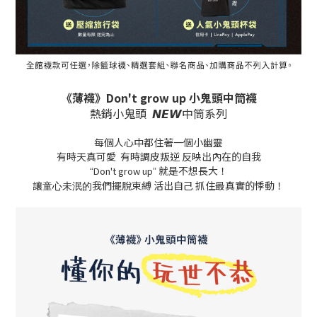
《薄襪》Don't grow up 小鬼頭中筒襪
熱銷小鬼頭 𝙉𝙀𝙒中筒系列
每個人心中都住著一個小幽靈
有時天真可愛 有時調皮叛逆 反映出內在的自我
就是不想長大！
Don't grow up
“
”
讓
我們擺脫束縛 活出自己 抓住最真實的悸動！
童心未泯的