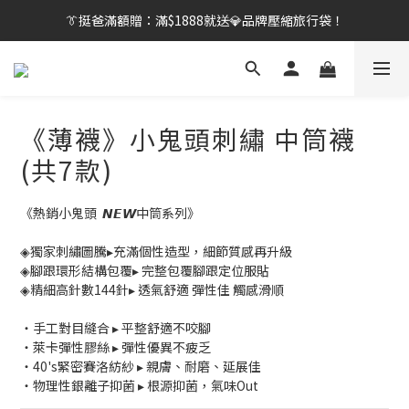
👔挺爸滿額贈：滿$1888就送💎品牌壓縮旅行袋！
👔挺爸行動：全館襪款【最低$149起】✨立即下單！
【刷卡/電子支付限定】下單送✨WARX品牌質感杯袋！
👔挺爸行動：全館襪款【最低$149起】✨立即下單！
《薄襪》小鬼頭刺繡 中筒襪
(共7款)
《熱銷小鬼頭  𝙉𝙀𝙒中筒系列》
◈獨家刺繡圖騰▸充滿個性造型，細節質感再升級
◈腳跟環形結構包覆▸ 完整包覆腳跟定位服貼
◈精細高針數144針▸ 透氣舒適 彈性佳 觸感滑順
・手工對目縫合 ▸ 平整舒適不咬腳
・萊卡彈性膠絲 ▸ 彈性優異不疲乏
・40's緊密賽洛紡紗 ▸ 親膚、耐磨、延展佳
・物理性銀離子抑菌 ▸ 根源抑菌，氣味Out