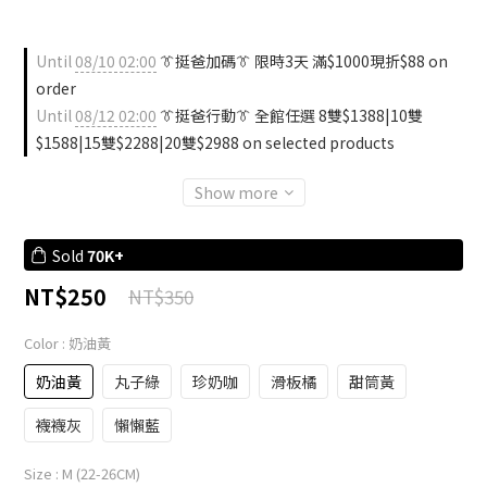
Until
08/10 02:00
👔挺爸加碼👔 限時3天 滿$1000現折$88 on
order
Until
08/12 02:00
👔挺爸行動👔 全館任選 8雙$1388|10雙
$1588|15雙$2288|20雙$2988 on selected products
Show more
Sold
70K+
NT$250
NT$350
Color
: 奶油黃
奶油黃
丸子綠
珍奶咖
滑板橘
甜筒黃
襪襪灰
懶懶藍
Size
: M (22-26CM)