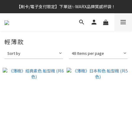
【刷卡/電子支付限定】下單送✨WARX品牌質感杯袋！
👔挺爸行動：全館襪款【最低$149起】✨立即下單！
👔挺爸行動：全館襪款【最低$149起】✨立即下單！
輕薄款
Sort by
48 Items per page