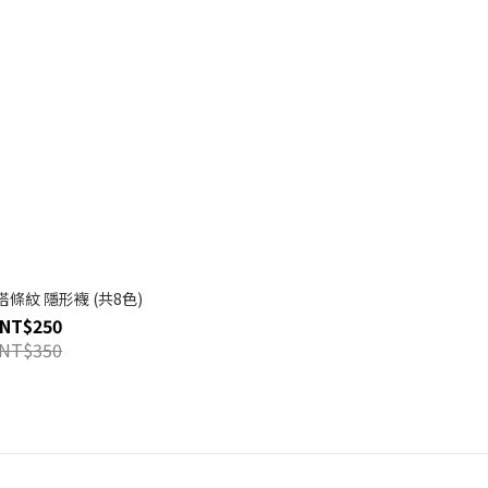
條紋 隱形襪 (共8色)
NT$250
NT$350