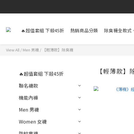
🔥超值套組 下殺45折
熱銷商品分類
除臭襪全款式
View All
/
Men 男襪
/
【輕薄款】除臭襪
【輕薄款】
🔥超值套組 下殺45折
聯名襪款
機能內褲
Men 男襪
Women 女襪
防蚊童襪