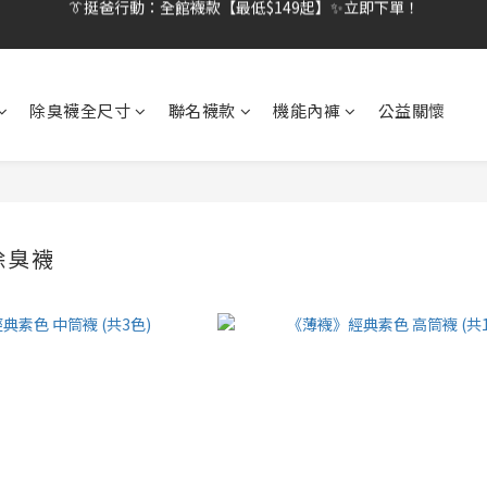
👔挺爸行動：全館襪款【最低$149起】✨立即下單！
👔挺爸滿額贈：滿$1888就送💎品牌壓縮旅行袋！
【刷卡/電子支付限定】下單送✨WARX品牌質感杯袋！
除臭襪全尺寸
聯名襪款
機能內褲
公益關懷
👔挺爸行動：全館襪款【最低$149起】✨立即下單！
除臭襪