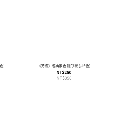
色)
《薄襪》經典素色 隱形襪 (共6色)
NT$250
NT$350