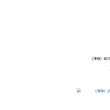
《薄襪》銀河特