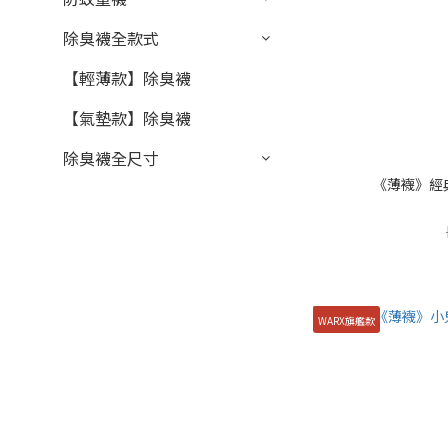
除臭襪全款式
【輕薄款】除臭襪
【氣墊款】除臭襪
除臭襪全尺寸
《薄襪》經典
WARX旗艦款