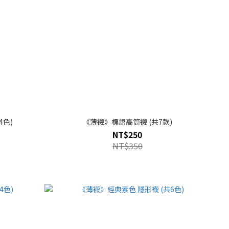
4色)
《薄襪》標語高筒襪 (共7款)
NT$250
NT$350