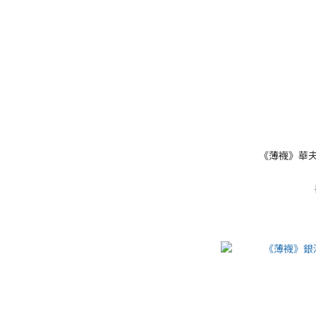
《薄襪》華夫