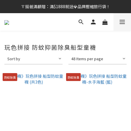
👔挺爸行動：全館襪款【最低$149起】✨立即下單！
👔挺爸滿額贈：滿$1888就送💎品牌壓縮旅行袋！
【刷卡/電子支付限定】下單送✨WARX品牌質感杯袋！
👔挺爸行動：全館襪款【最低$149起】✨立即下單！
玩色拼接 防蚊抑菌除臭船型童襪
Sort by
48 Items per page
防蚊除臭
防蚊除臭