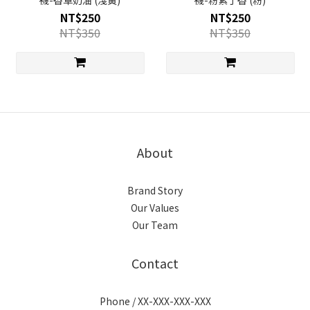
襪-香草奶油 (淺黃)
襪-粉紫丁香 (粉)
NT$250
NT$250
NT$350
NT$350
About
Brand Story
Our Values
Our Team
Contact
Phone / XX-XXX-XXX-XXX