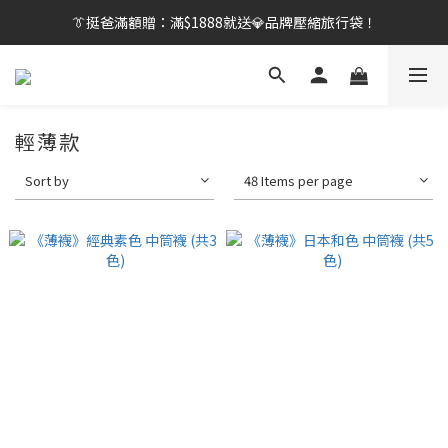
👔挺爸行動：全館襪款【最低$149起】✨立即下單！
👔挺爸滿額贈：滿$1888就送💎品牌壓縮旅行袋！
【刷卡/電子支付限定】下單送✨WARX品牌質感杯袋！
👔挺爸行動：全館襪款【最低$149起】✨立即下單！
輕薄款
Sort by
48 Items per page