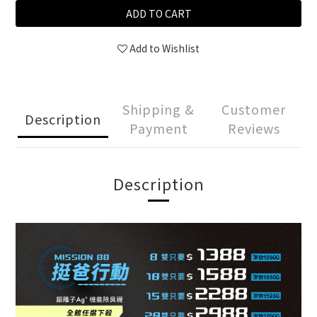
ADD TO CART
Add to Wishlist
Shipping &
Customer
Description
Payment
Reviews
Description