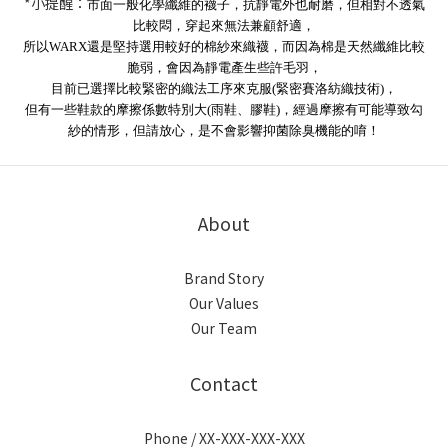
*小提醒：
市面一般化學纖維的襪子，抗靜電外也耐磨，但相對不透氣
比較悶
，
穿起來無法兼顧舒適，
所以WARX還是堅持選用較好的棉紗來織襪，而因為棉是天然纖維比較
脆弱，會因為靜電產生些許毛羽，
目前已選擇比較緊密的織法工序來克服(緊密賽洛紡織技術)
，
但有一些鞋款的摩擦係數特別大(雨鞋、膠鞋)，經過摩擦有可能導致勾
紗的情形，但請放心，是不會影響抑菌除臭機能的唷！
About
Brand Story
Our Values
Our Team
Contact
Phone / XX-XXX-XXX-XXX