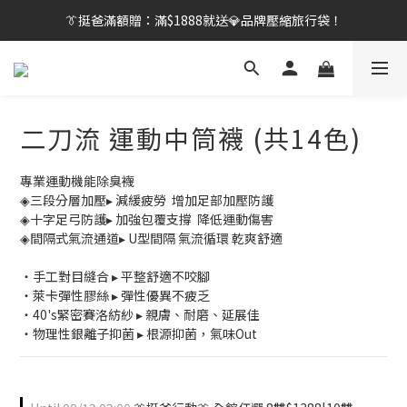
👔挺爸滿額贈：滿$1888就送💎品牌壓縮旅行袋！
👔挺爸行動：全館襪款【最低$149起】✨立即下單！
【刷卡/電子支付限定】下單送✨WARX品牌質感杯袋！
👔挺爸行動：全館襪款【最低$149起】✨立即下單！
二刀流 運動中筒襪 (共14色)
專業運動機能除臭襪
◈三段分層加壓▸ 減緩疲勞  增加足部加壓防護
◈十字足弓防護▸ 加強包覆支撐  降低運動傷害​
◈間隔式氣流通道▸ U型間隔 氣流循環 乾爽舒適
・手工對目縫合 ▸ 平整舒適不咬腳
・萊卡彈性膠絲 ▸ 彈性優異不疲乏
・40's緊密賽洛紡紗 ▸ 親膚、耐磨、延展佳
・物理性銀離子抑菌 ▸ 根源抑菌，氣味Out