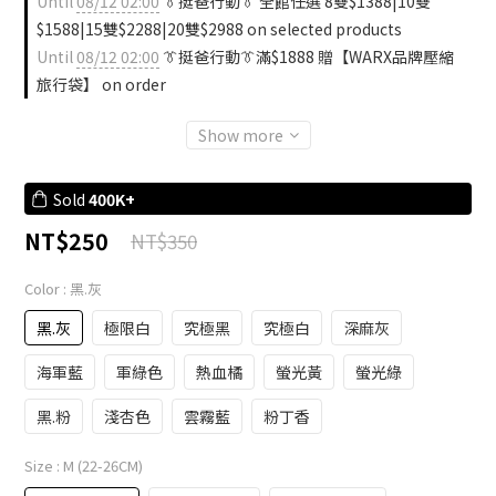
Until
08/12 02:00
👔挺爸行動👔 全館任選 8雙$1388|10雙
$1588|15雙$2288|20雙$2988 on selected products
Until
08/12 02:00
👔挺爸行動👔滿$1888 贈【WARX品牌壓縮
旅行袋】 on order
Show more
Sold
400K+
NT$250
NT$350
Color
: 黑.灰
黑.灰
極限白
究極黑
究極白
深麻灰
海軍藍
軍綠色
熱血橘
螢光黃
螢光綠
黑.粉
淺杏色
雲霧藍
粉丁香
Size
: M (22-26CM)