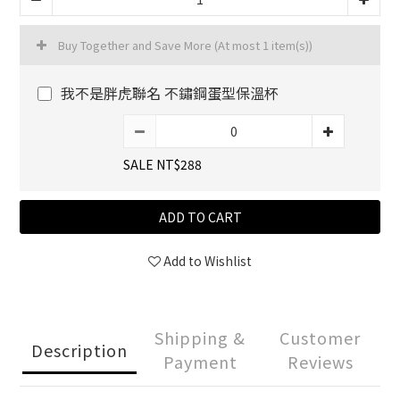
Buy Together and Save More
(At most 1 item(s))
我不是胖虎聯名 不鏽鋼蛋型保溫杯
SALE NT$288
ADD TO CART
Add to Wishlist
Shipping &
Customer
Description
Payment
Reviews