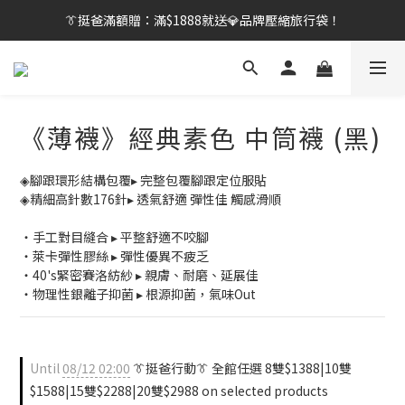
👔挺爸行動：全館襪款【最低$149起】✨立即下單！
👔挺爸滿額贈：滿$1888就送💎品牌壓縮旅行袋！
【刷卡/電子支付限定】下單送✨WARX品牌質感杯袋！
👔挺爸行動：全館襪款【最低$149起】✨立即下單！
《薄襪》經典素色 中筒襪 (黑)
◈腳跟環形結構包覆▸ 完整包覆腳跟定位服貼
◈精細高針數176針▸ 透氣舒適 彈性佳 觸感滑順
・手工對目縫合 ▸ 平整舒適不咬腳
・萊卡彈性膠絲 ▸ 彈性優異不疲乏
・40's緊密賽洛紡紗 ▸ 親膚、耐磨、延展佳
・物理性銀離子抑菌 ▸ 根源抑菌，氣味Out
Until
08/12 02:00
👔挺爸行動👔 全館任選 8雙$1388|10雙
$1588|15雙$2288|20雙$2988 on selected products