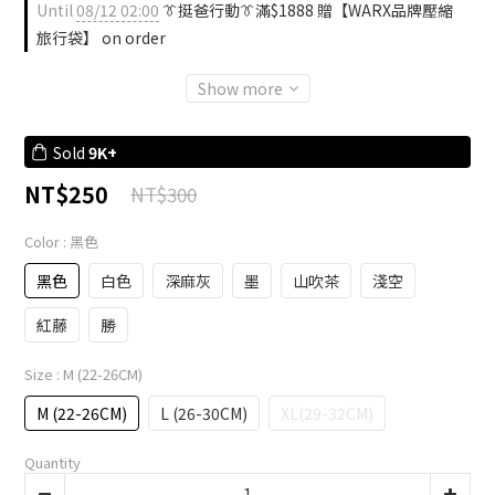
Until
08/12 02:00
👔挺爸行動👔滿$1888 贈【WARX品牌壓縮
旅行袋】 on order
Show more
Sold
9K+
NT$250
NT$300
Color
: 黑色
黑色
白色
深麻灰
墨
山吹茶
淺空
紅藤
勝
Size
: M (22-26CM)
M (22-26CM)
L (26-30CM)
XL(29-32CM)
Quantity