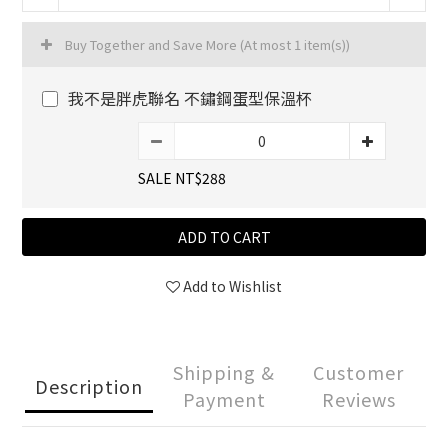
Buy Together and Save More
(At most 1 item(s))
我不是胖虎聯名 不鏽鋼蛋型保溫杯
SALE NT$288
ADD TO CART
Add to Wishlist
Shipping &
Customer
Description
Payment
Reviews