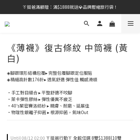
👔挺爸行動：全館襪款【最低$149起】✨立即下單！
👔挺爸滿額贈：滿$1888就送💎品牌壓縮旅行袋！
【刷卡/電子支付限定】下單送✨WARX品牌質感杯袋！
👔挺爸行動：全館襪款【最低$149起】✨立即下單！
《薄襪》復古條紋 中筒襪 (黃
白)
◈腳跟環形結構包覆▸ 完整包覆腳跟定位服貼
◈精細高針數176針▸ 透氣舒適 彈性佳 觸感滑順
・手工對目縫合 ▸ 平整舒適不咬腳
・萊卡彈性膠絲 ▸ 彈性優異不疲乏
・40's緊密賽洛紡紗 ▸ 親膚、耐磨、延展佳
・物理性銀離子抑菌 ▸ 根源抑菌，氣味Out
Until
08/12 02:00
👔挺爸行動👔 全館任選 8雙$1388|10雙