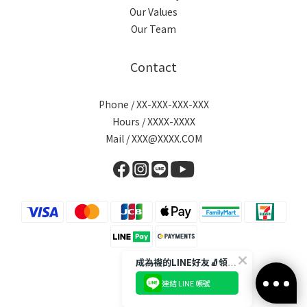
Our Values
Our Team
Contact
Phone / XX-XXX-XXX-XXX
Hours / XXXX-XXXX
Mail / XXX@XXXX.COM
成為襪的LINE好友🧦領取$50折扣碼
連結 LINE 帳號