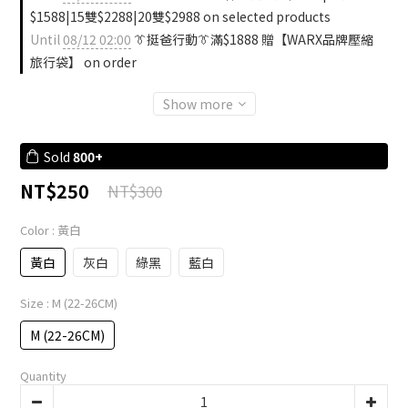
$1588|15雙$2288|20雙$2988 on selected products
Until
08/12 02:00
👔挺爸行動👔滿$1888 贈【WARX品牌壓縮
旅行袋】 on order
Show more
Sold
800+
NT$250
NT$300
Color
: 黃白
黃白
灰白
綠黑
藍白
Size
: M (22-26CM)
M (22-26CM)
Quantity