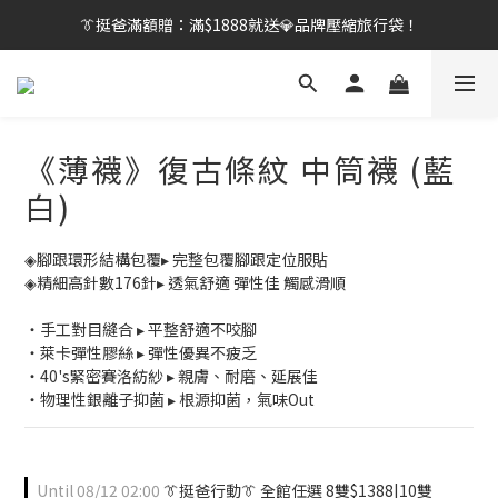
👔挺爸行動：全館襪款【最低$149起】✨立即下單！
👔挺爸滿額贈：滿$1888就送💎品牌壓縮旅行袋！
【刷卡/電子支付限定】下單送✨WARX品牌質感杯袋！
👔挺爸行動：全館襪款【最低$149起】✨立即下單！
《薄襪》復古條紋 中筒襪 (藍
白)
◈腳跟環形結構包覆▸ 完整包覆腳跟定位服貼
◈精細高針數176針▸ 透氣舒適 彈性佳 觸感滑順
・手工對目縫合 ▸ 平整舒適不咬腳
・萊卡彈性膠絲 ▸ 彈性優異不疲乏
・40's緊密賽洛紡紗 ▸ 親膚、耐磨、延展佳
・物理性銀離子抑菌 ▸ 根源抑菌，氣味Out
Until
08/12 02:00
👔挺爸行動👔 全館任選 8雙$1388|10雙