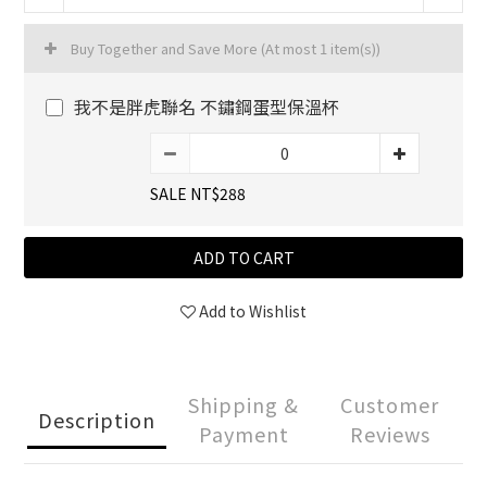
Buy Together and Save More
(At most 1 item(s))
我不是胖虎聯名 不鏽鋼蛋型保溫杯
SALE NT$288
ADD TO CART
Add to Wishlist
Shipping &
Customer
Description
Payment
Reviews