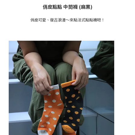
俏皮點點
中筒襪 (
麻黑
)
俏皮可愛、復古浪漫～來點法式點點襪吧！