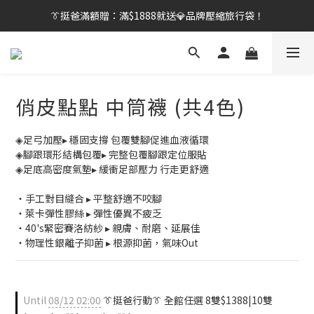
👔挺爸行動：全館襪款【最低$149起】✨立即下單！
👔挺爸滿額贈：滿$1888就送💎品牌壓縮旅行袋！
【刷卡/電子支付限定】下單送✨WARX品牌質感杯袋！
👔挺爸行動：全館襪款【最低$149起】✨立即下單！
俏皮點點 中筒襪 (共4色)
◈足弓加壓▸ 穩固支撐 包覆雙腳促進血液循環
◈腳跟環形結構包覆▸ 完整包覆腳跟定位服貼
◈足底高密度氣墊▸ 緩衝足部壓力 行走更舒適
・手工對目縫合 ▸ 平整舒適不咬腳
・萊卡彈性膠絲 ▸ 彈性優異不疲乏
・40's緊密賽洛紡紗 ▸ 親膚、耐磨、延展佳
・物理性銀離子抑菌 ▸ 根源抑菌，氣味Out
Until
08/12 02:00
👔挺爸行動👔 全館任選 8雙$1388|10雙