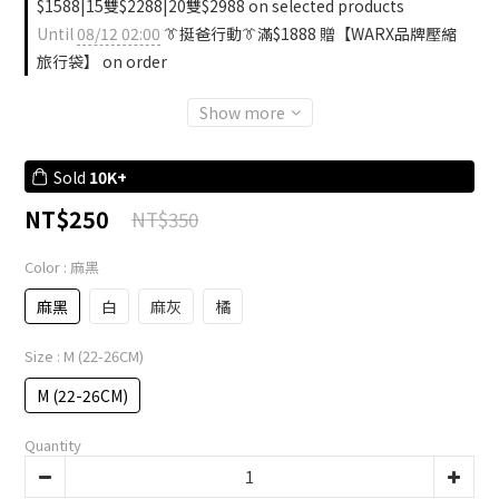
$1588|15雙$2288|20雙$2988 on selected products
Until
08/12 02:00
👔挺爸行動👔滿$1888 贈【WARX品牌壓縮
旅行袋】 on order
Show more
Sold
10K+
NT$250
NT$350
Color
: 麻黑
麻黑
白
麻灰
橘
Size
: M (22-26CM)
M (22-26CM)
Quantity