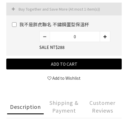
Buy Together and Save More
(At most 1 item(s))
我不是胖虎聯名 不鏽鋼蛋型保溫杯
SALE NT$288
ADD TO CART
Add to Wishlist
Shipping &
Customer
Description
Payment
Reviews