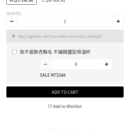
M (22-26CM)
L (26-30CM)
Quantity
Buy Together and Save More
(At most 1 item(s))
我不是胖虎聯名 不鏽鋼蛋型保溫杯
SALE NT$288
ADD TO CART
Add to Wishlist