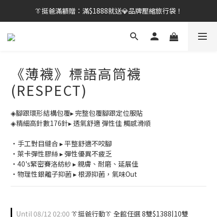
👔挺爸行動：全館襪款【最低$149起】✨立即下單！
👔挺爸滿額贈：滿$1888就送💎品牌壓縮旅行袋！
【刷卡/電子支付限定】下單送✨WARX品牌質感杯袋！
👔挺爸行動：全館襪款【最低$149起】✨立即下單！
《薄襪》標語高筒襪
(RESPECT)
◈腳跟環形結構包覆▸ 完整包覆腳跟定位服貼
◈精細高針數176針▸ 透氣舒適 彈性佳 觸感滑順
・手工對目縫合 ▸ 平整舒適不咬腳
・萊卡彈性膠絲 ▸ 彈性優異不疲乏
・40's緊密賽洛紡紗 ▸ 親膚、耐磨、延展佳
・物理性銀離子抑菌 ▸ 根源抑菌，氣味Out
Until
08/12 02:00
👔挺爸行動👔 全館任選 8雙$1388|10雙