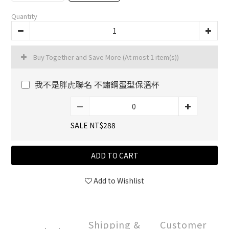
Quantity
Buy Together and Save More
(At most 1 item(s))
我不是胖虎聯名 不鏽鋼蛋型保溫杯
SALE NT$288
ADD TO CART
Add to Wishlist
Shipping &
Customer