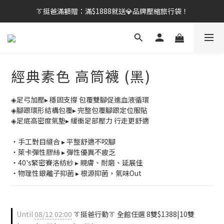
👔挺爸行動：全館襪款【最低$149起】✨立即下單！
👔挺爸滿額贈：滿$1888就送💎品牌壓縮旅行袋！
【刷卡/電子支付限定】下單送✨WARX品牌質感杯袋！
👔挺爸行動：全館襪款【最低$149起】✨立即下單！
經典素色 高筒襪 (黑)
◈足弓加壓▸ 穩固支撐 包覆雙腳促進血液循環
◈腳跟環形結構包覆▸ 完整包覆腳跟定位服貼
◈足底高密度氣墊▸ 緩衝足部壓力 行走更舒適
・手工對目縫合 ▸ 平整舒適不咬腳
・萊卡彈性膠絲 ▸ 彈性優異不疲乏
・40's緊密賽洛紡紗 ▸ 親膚、耐磨、延展佳
・物理性銀離子抑菌 ▸ 根源抑菌，氣味Out
Until
08/12 02:00
👔挺爸行動👔 全館任選 8雙$1388|10雙