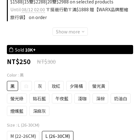
$1588|15雙$2288|20雙$2988 on selected products
Until
08/12 02:00
👔挺爸行動👔滿$1888 贈【WARX品牌壓縮
旅行袋】 on order
Show more
Sold
10K+
NT$250
NT$300
Color
: 黑
黑
白
灰
玫紅
夕陽橘
螢光黃
螢光綠
鈷石藍
午夜藍
淺咖
深棕
奶油白
煙燻藍
深麻灰
Size
: L (26-30CM)
M (22-26CM)
L (26-30CM)