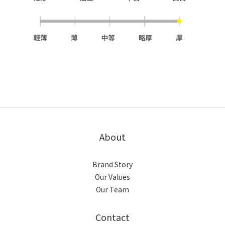
About
Brand Story
Our Values
Our Team
Contact