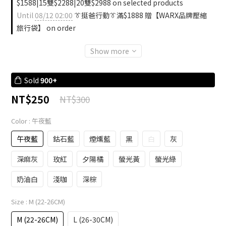
$1588|15雙$2288|20雙$2988 on selected products
Until
08/12 02:00
👔挺爸行動👔滿$1888 贈【WARX品牌壓縮
旅行袋】 on order
Show more
Sold
900+
NT$250
NT$300
Color
: 午夜藍
午夜藍
鈷石藍
煙燻藍
黑
白
灰
深麻灰
玫紅
夕陽橘
螢光黃
螢光綠
奶油白
淺咖
深棕
Size
: M (22-26CM)
M (22-26CM)
L (26-30CM)