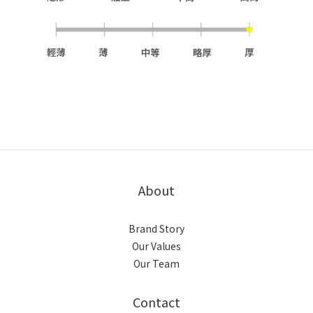
About
Brand Story
Our Values
Our Team
Contact