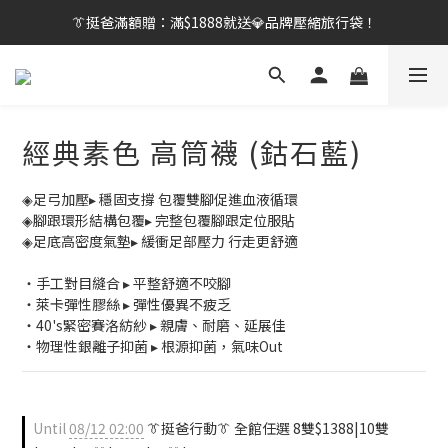
👔挺爸滿額贈：滿$1888就送💎品牌壓縮旅行袋！
👔挺爸行動：全館襪款【最低$149起】✨立即下單！
【刷卡/電子支付限定】下單送✨WARX品牌質感杯袋！
👔挺爸行動：全館襪款【最低$149起】✨立即下單！
經典素色 高筒襪 (鈷石藍)
◈足弓加壓▸ 穩固支撐 包覆雙腳促進血液循環
◈腳跟環形結構包覆▸ 完整包覆腳跟定位服貼
◈足底高密度氣墊▸ 緩衝足部壓力 行走更舒適
・手工對目縫合 ▸ 平整舒適不咬腳
・萊卡彈性膠絲 ▸ 彈性優異不疲乏
・40's緊密賽洛紡紗 ▸ 親膚、耐磨、延展佳
・物理性銀離子抑菌 ▸ 根源抑菌，氣味Out
Until
08/12 02:00
👔挺爸行動👔 全館任選 8雙$1388|10雙