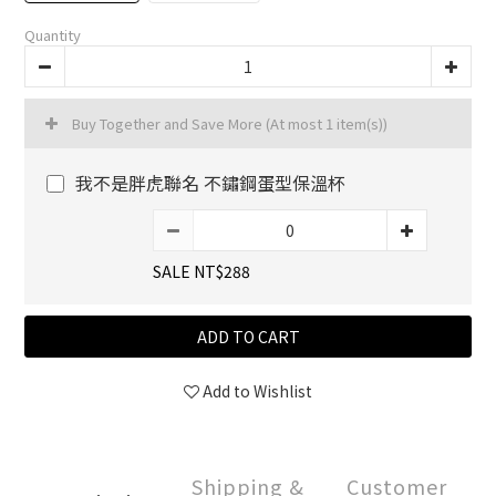
Quantity
Buy Together and Save More
(At most 1 item(s))
我不是胖虎聯名 不鏽鋼蛋型保溫杯
SALE NT$288
ADD TO CART
Add to Wishlist
Shipping &
Customer