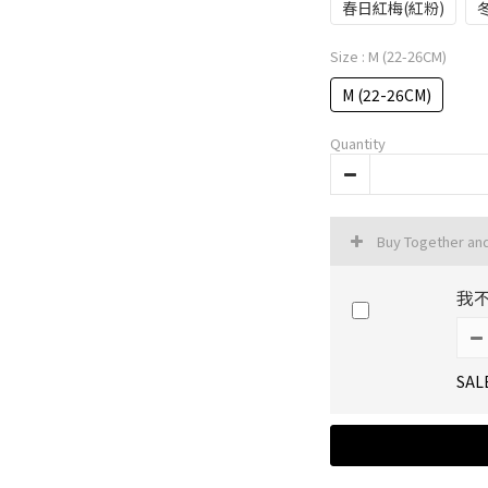
春日紅梅(紅粉)
Size
: M (22-26CM)
M (22-26CM)
Quantity
Buy Together an
我
SAL