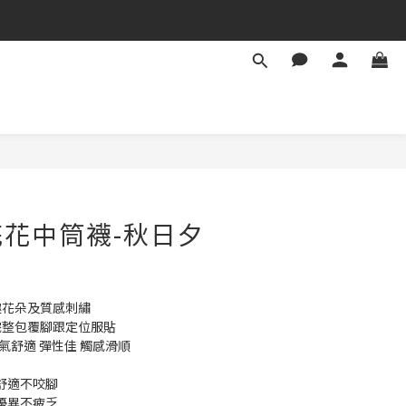
花中筒襪-秋日夕
趣花朵及質感刺繡
完整包覆腳跟定位服貼
透氣舒適 彈性佳 觸感滑順
整舒適不咬腳
性優異不疲乏