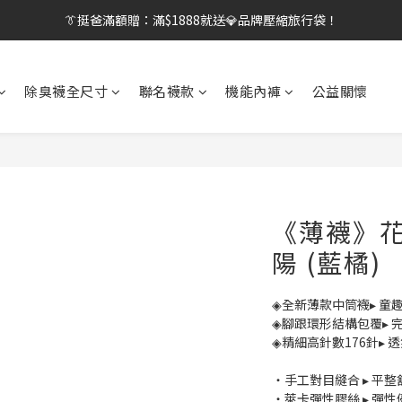
【刷卡/電子支付限定】下單送✨WARX品牌質感杯袋！
👔挺爸行動：全館襪款【最低$149起】✨立即下單！
👔挺爸行動：全館襪款【最低$149起】✨立即下單！
除臭襪全尺寸
聯名襪款
機能內褲
公益關懷
《薄襪》花
陽 (藍橘)
◈全新薄款中筒襪▸ 童
◈腳跟環形結構包覆▸ 
◈精細高針數176針▸ 
・手工對目縫合 ▸ 平
・萊卡彈性膠絲 ▸ 彈