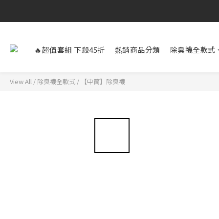
🔥超值套組 下殺45折
熱銷商品分類
除臭襪全款式
View All
/
除臭襪全款式
/
【中筒】除臭襪