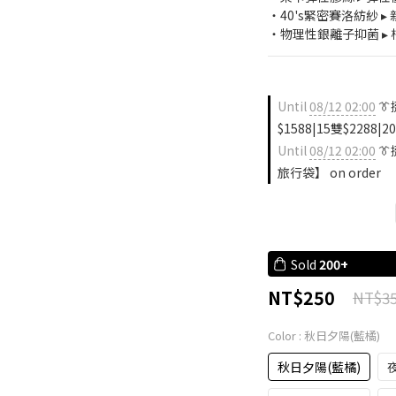
・40's緊密賽洛紡紗 
・物理性銀離子抑菌 ▸ 
Until
08/12 02:00
👔
$1588|15雙$2288|20
Until
08/12 02:00
👔
旅行袋】 on order
Sold
200+
NT$250
NT$3
Color
: 秋日夕陽(藍橘)
秋日夕陽(藍橘)