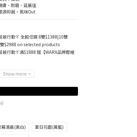
▸ 親膚、耐磨、延展佳
根源抑菌，氣味Out
挺爸行動👔 全館任選 8雙$1388|10雙
雙$2988 on selected products
挺爸行動👔滿$1888 贈【WARX品牌壓縮
Show more
50
夜幕清晨(黑白)
夏日花園(黃藍)