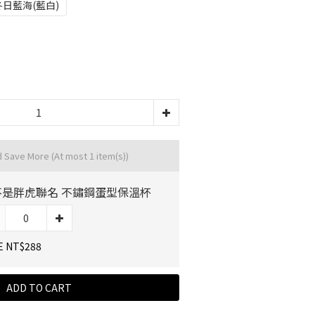
冬日藍海(藍白)
d Save More
(At most 1 item(s))
不是胖虎聯名 不鏽鋼蛋型保溫杯
E NT$288
ADD TO CART