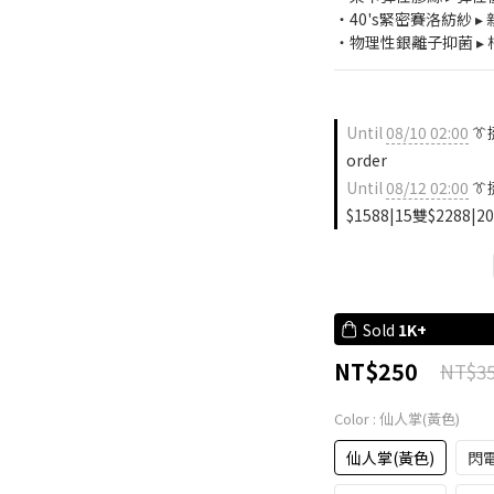
・40's緊密賽洛紡紗 
・物理性銀離子抑菌 ▸ 
Until
08/10 02:00
👔
order
Until
08/12 02:00
👔
$1588|15雙$2288|20
Sold
1K+
NT$250
NT$3
Color
: 仙人掌(黃色)
仙人掌(黃色)
閃電