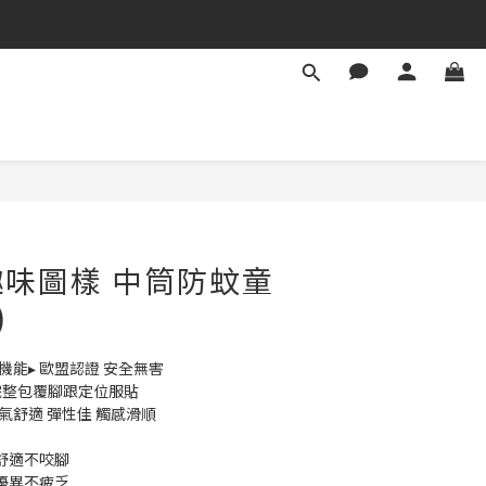
味圖樣 中筒防蚊童
)
防蚊機能▸ 歐盟認證 安全無害
完整包覆腳跟定位服貼
透氣舒適 彈性佳 觸感滑順
整舒適不咬腳
性優異不疲乏