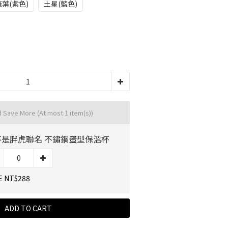
葉(紫色)
土星(藍色)
d Save More
(At most 1 item(s))
不是胖虎聯名 不鏽鋼蛋型保溫杯
E NT$288
ADD TO CART