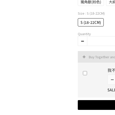
獨角獸(粉色)
大麻
Size
: S (18-22CM)
S (18-22CM)
Quantity
Buy Together an
我
SAL