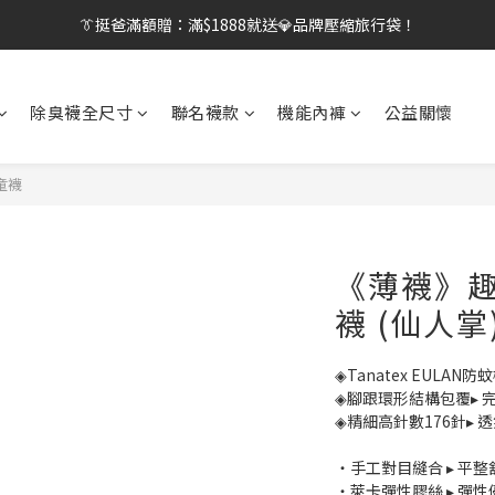
【刷卡/電子支付限定】下單送✨WARX品牌質感杯袋！
👔挺爸行動：全館襪款【最低$149起】✨立即下單！
👔挺爸行動：全館襪款【最低$149起】✨立即下單！
除臭襪全尺寸
聯名襪款
機能內褲
公益關懷
童襪
《薄襪》趣
襪 (仙人掌
◈Tanatex EULAN
◈腳跟環形結構包覆▸ 
◈精細高針數176針▸ 
・手工對目縫合 ▸ 平
・萊卡彈性膠絲 ▸ 彈