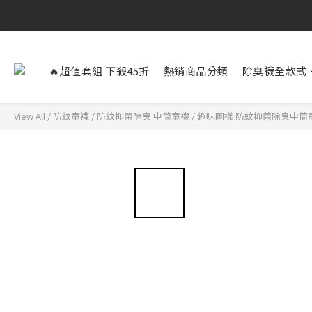
🔥超值套組 下殺45折
熱銷商品分類
除臭襪全款式
View All
/
防蚊童襪
/
防蚊抑菌除臭 中筒童襪
/
趣味圖樣 防蚊抑菌除臭中筒