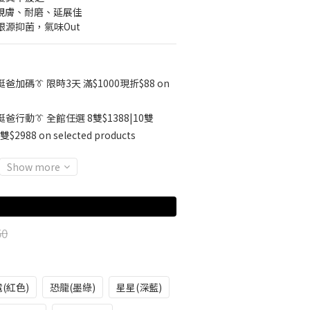
▸ 親膚、耐磨、延展佳
根源抑菌，氣味Out
挺爸加碼👔 限時3天 滿$1000現折$88 on
挺爸行動👔 全館任選 8雙$1388|10雙
雙$2988 on selected products
Show more
50
(紅色)
恐龍(墨綠)
星星(深藍)