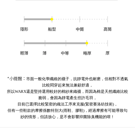
*小提醒：
市面一般化學纖維的襪子，抗靜電外也耐磨，但相對不透氣
比較悶穿起來無法兼顧舒適，
所以WARX還是堅持選用較好的棉紗來織襪，而因為棉是天然纖維比較
脆弱，會因為靜電產生些許毛羽，
目前已選擇比較緊密的織法工序來克服(緊密賽洛紡技術)
，
但有一些鞋款的摩擦係數特別大(雨鞋、膠鞋)，經過摩擦有可能導致勾
紗的情形，但請放心，是不會影響抑菌除臭機能的唷！