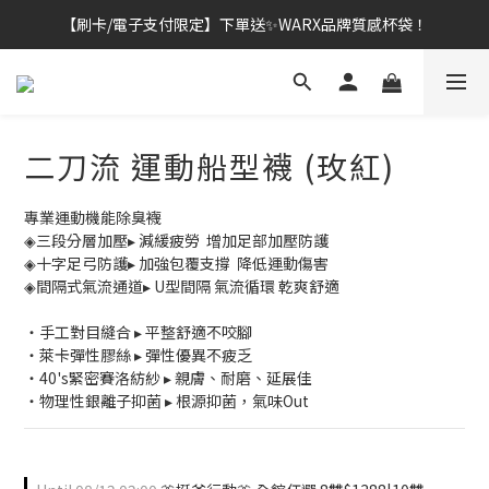
【刷卡/電子支付限定】下單送✨WARX品牌質感杯袋！
👔挺爸行動：全館襪款【最低$149起】✨立即下單！
👔挺爸行動：全館襪款【最低$149起】✨立即下單！
二刀流 運動船型襪 (玫紅)
專業運動機能除臭襪
◈三段分層加壓▸ 減緩疲勞  增加足部加壓防護
◈十字足弓防護▸ 加強包覆支撐  降低運動傷害​
◈間隔式氣流通道▸ U型間隔 氣流循環 乾爽舒適
・手工對目縫合 ▸ 平整舒適不咬腳
・萊卡彈性膠絲 ▸ 彈性優異不疲乏
・40's緊密賽洛紡紗 ▸ 親膚、耐磨、延展佳
・物理性銀離子抑菌 ▸ 根源抑菌，氣味Out