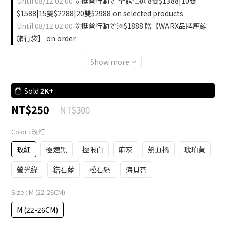
Until
08/12 02:00
👔挺爸行動👔 全館任選 8雙$1388|10雙
$1588|15雙$2288|20雙$2988 on selected products
Until
08/12 02:00
👔挺爸行動👔滿$1888 贈【WARX品牌壓縮
旅行袋】 on order
Show more
Sold
2K+
NT$250
NT$300
Color
: 玫紅
玫紅
極速黑
極限白
麻灰
熱血橘
琥珀黃
螢光綠
鋯石藍
松石綠
海貝杏
Size
: M (22-26CM)
M (22-26CM)