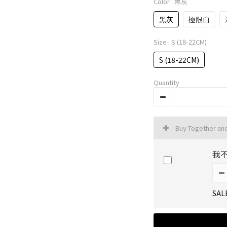
Color
: 黑灰
黑灰
極限白
Size
: S (18-22CM)
S (18-22CM)
Quantity
Buy Together an
我
SAL