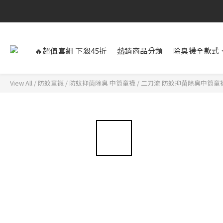
🔥超值套組 下殺45折
熱銷商品分類
除臭襪全款式
View All
/
防蚊童襪
/
防蚊抑菌除臭 中筒童襪
/
二刀流 防蚊抑菌除臭中筒童