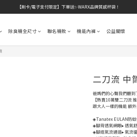
👔挺爸行動：全館襪款【最低$149起】✨立即下單！
👔挺爸行動：全館襪款【最低$149起】✨立即下單！
除臭襪全尺寸
聯名襪款
機能內褲
公益關懷
襪
二刀流 中
爸媽們的心聲我們聽到
【熱賣10萬雙二刀流 
跟大人一樣的機能 額
◈Tanatex EULAN
◈腳背透氣網眼▸ 透氣
◈腳底氣流通道▸ 氣流