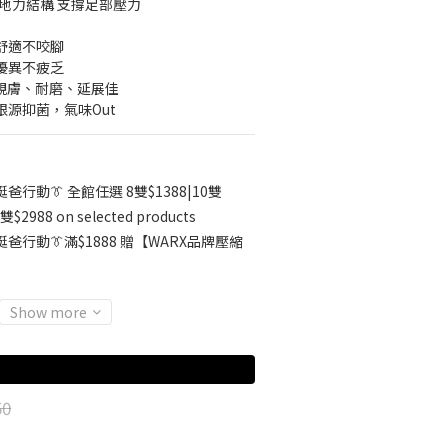
抓地力結構 支撐足部壓力
整舒適不咬腳
性優異不疲乏
▸ 親膚、耐磨、延展佳
根源抑菌，氣味Out
挺爸行動👔 全館任選 8雙$1388|10雙
雙$2988 on selected products
挺爸行動👔滿$1888 贈【WARX品牌壓縮
Show more
50