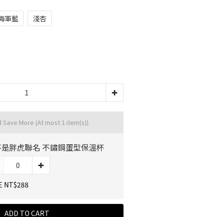
海軍藍
淺杏
d Save More
(At most 1 item(s))
不是胖虎聯名 不鏽鋼蛋型保溫杯
E NT$288
ADD TO CART