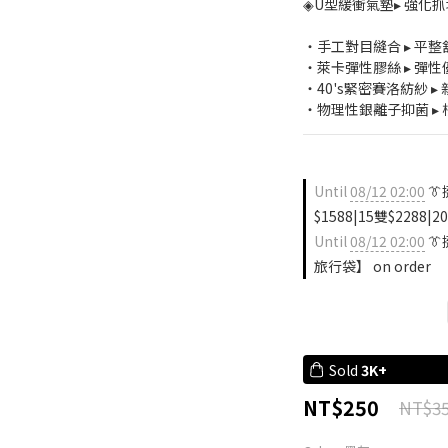
◈U型緩衝氣墊▸ 強化
・手工對目縫合 ▸ 平
・萊卡彈性膠絲 ▸ 彈
・40's緊密賽洛紡紗 
・物理性銀離子抑菌 ▸ 
Until
08/12 02:00
👔
$1588|15雙$2288|20
Until
08/12 02:00
👔
旅行袋】 on order
Sold
3K+
NT$250
NT$3