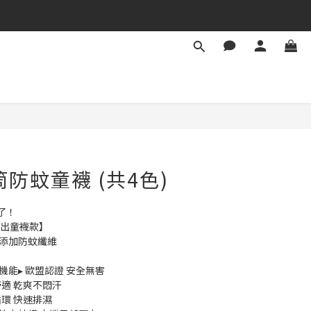
筒防蚊童襪 (共4色)
了！
推出童襪款】
外添加防蚊纖維
防蚊機能▸ 歐盟認證 安全無害
舒適 乾爽不悶汗
循環 快速排濕