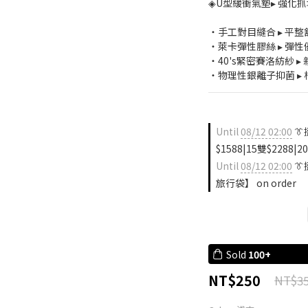
◈U型緩衝氣墊▸ 強化
・手工對目縫合 ▸ 平
・萊卡彈性膠絲 ▸ 彈
・40's緊密賽洛紡紗 
・物理性銀離子抑菌 ▸ 
Until
08/12 02:00
👔
$1588|15雙$2288|20
Until
08/12 02:00
👔
旅行袋】 on order
Sold
100+
NT$250
NT$3