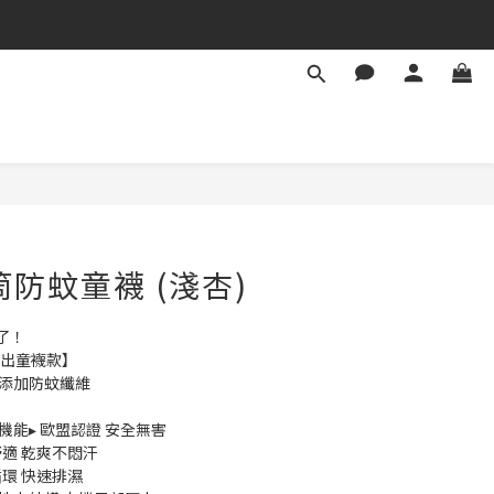
筒防蚊童襪 (淺杏)
了！
推出童襪款】
外添加防蚊纖維
防蚊機能▸ 歐盟認證 安全無害
舒適 乾爽不悶汗
循環 快速排濕