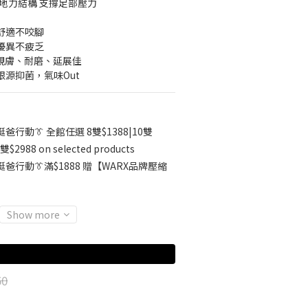
抓地力結構 支撐足部壓力
整舒適不咬腳
性優異不疲乏
▸ 親膚、耐磨、延展佳
根源抑菌，氣味Out
挺爸行動👔 全館任選 8雙$1388|10雙
雙$2988 on selected products
挺爸行動👔滿$1888 贈【WARX品牌壓縮
Show more
50