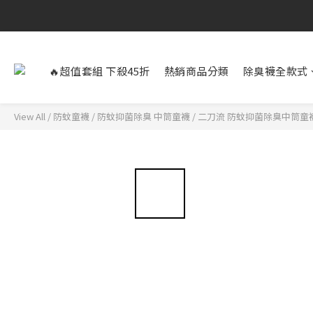
🔥超值套組 下殺45折
熱銷商品分類
除臭襪全款式
View All
/
防蚊童襪
/
防蚊抑菌除臭 中筒童襪
/
二刀流 防蚊抑菌除臭中筒童