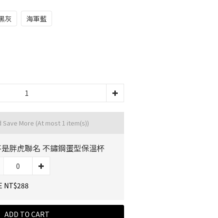
黑灰
海軍藍
d Save More
(At most 1 item(s))
不是胖虎聯名 不鏽鋼蛋型保溫杯
E NT$288
ADD TO CART