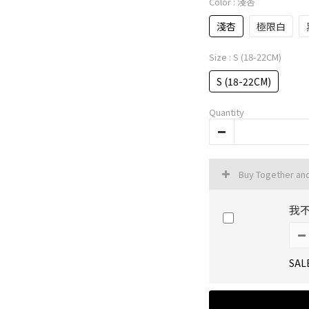
Color
: 淺杏
淺杏
極限白
Size
: S (18-22CM)
S (18-22CM)
Quantity
Buy Together an
我
SAL