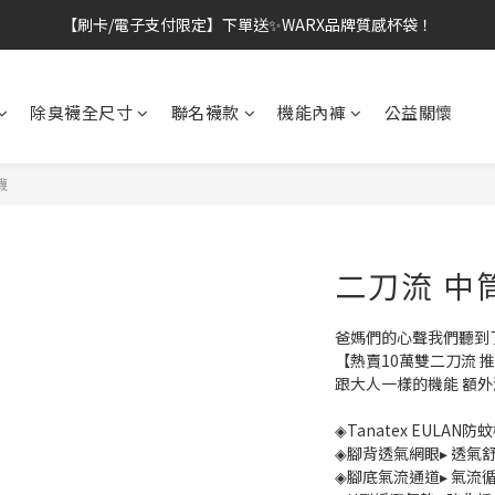
【刷卡/電子支付限定】下單送✨WARX品牌質感杯袋！
👔挺爸行動：全館襪款【最低$149起】✨立即下單！
👔挺爸行動：全館襪款【最低$149起】✨立即下單！
除臭襪全尺寸
聯名襪款
機能內褲
公益關懷
襪
二刀流 中
爸媽們的心聲我們聽到
【熱賣10萬雙二刀流 
跟大人一樣的機能 額
◈Tanatex EULAN
◈腳背透氣網眼▸ 透氣
◈腳底氣流通道▸ 氣流