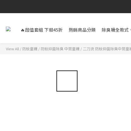
🔥超值套組 下殺45折
熱銷商品分類
除臭襪全款式
View All
/
防蚊童襪
/
防蚊抑菌除臭 中筒童襪
/
二刀流 防蚊抑菌除臭中筒童