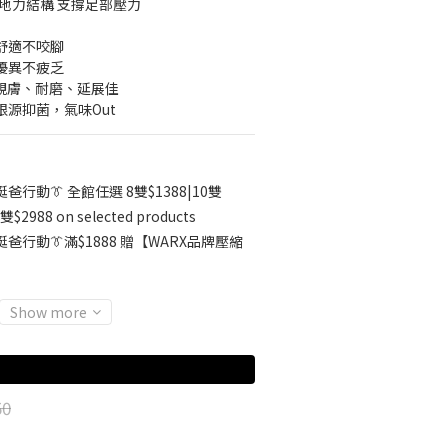
抓地力結構 支撐足部壓力
整舒適不咬腳
性優異不疲乏
▸ 親膚、耐磨、延展佳
根源抑菌，氣味Out
挺爸行動👔 全館任選 8雙$1388|10雙
雙$2988 on selected products
挺爸行動👔滿$1888 贈【WARX品牌壓縮
Show more
50