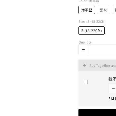
Color
: 海軍藍
海軍藍
黑灰
Size
: S (18-22CM)
S (18-22CM)
Quantity
Buy Together an
我
SAL