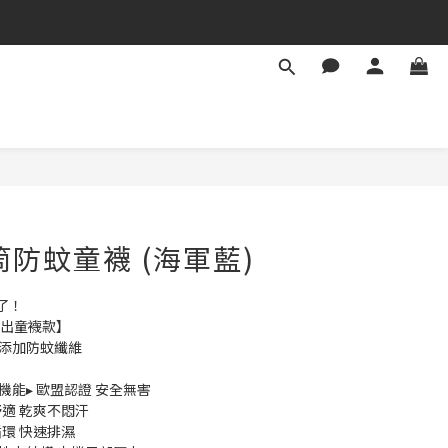
筒防蚊童襪 (海軍藍)
了！
推出童襪款】
外添加防蚊纖維
防蚊機能▸ 歐盟認證 安全無害
舒適 乾爽不悶汗
循環 快速排濕