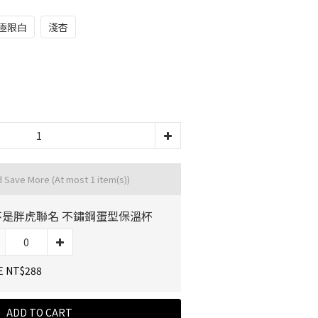
極限白
淺杏
d Save More
(At most 1 item(s))
不是胖虎聯名 不鏽鋼蛋型保溫杯
E NT$288
ADD TO CART