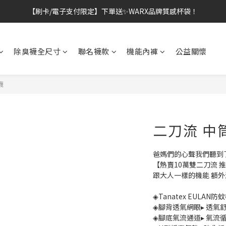
【刷卡/電子支付限定】下單送✨WARX品牌質感杯袋！
👔挺爸行動：全館襪款【最低$149起】✨立即下單！
👔挺爸行動：全館襪款【最低$149起】✨立即下單！
除臭襪全尺寸
聯名襪款
機能內褲
公益關懷
襪
二刀流 中
爸媽們的心聲我們聽到
【熱賣10萬雙二刀流 
跟大人一樣的機能 額
◈Tanatex EULAN
◈腳背透氣網眼▸ 透氣
◈腳底氣流通道▸ 氣流