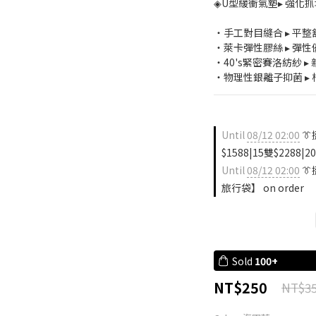
◈U型緩衝氣墊▸ 強化
・手工對目縫合 ▸ 平
・萊卡彈性膠絲 ▸ 彈
・40's緊密賽洛紡紗 
・物理性銀離子抑菌 ▸ 
Until
08/12 02:00
👔
$1588|15雙$2288|20
Until
08/12 02:00
👔
旅行袋】 on order
Sold
100+
NT$250
NT$3