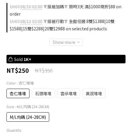
Until
08/10 02:00
👔挺爸加碼👔 限時3天 滿$1000現折$88 on
order
Until
08/12 02:00
👔挺爸行動👔 全館任選 8雙$1388|10雙
$1588|15雙$2288|20雙$2988 on selected products
Show more
Sold
1K+
NT$250
NT$350
Color
: 杏仁堆堆
杏仁堆堆
石頭堆堆
雲朵堆堆
黑炭堆堆
Size
: M/L均碼 (24-28CM)
M/L均碼 (24-28CM)
Quantity