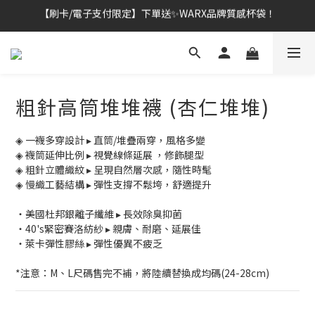
👔挺爸行動：全館襪款【最低$149起】✨立即下單！
👔挺爸行動：全館襪款【最低$149起】✨立即下單！
👔挺爸滿額贈：滿$1888就送💎品牌壓縮旅行袋！
【刷卡/電子支付限定】下單送✨WARX品牌質感杯袋！
粗針高筒堆堆襪 (杏仁堆堆)
👔挺爸行動：全館襪款【最低$149起】✨立即下單！
◈ 一襪多穿設計 ▸ 直筒/堆疊兩穿，風格多變
◈ 襪筒延伸比例 ▸ 視覺線條延展 ，修飾腿型
◈ 粗針立體織紋 ▸ 呈現自然層次感，隨性時髦
◈ 慢織工藝結構 ▸ 彈性支撐不鬆垮，舒適提升
・美國杜邦銀離子纖維 ▸ 長效除臭抑菌
・40's緊密賽洛紡紗 ▸ 親膚、耐磨、延展佳
・萊卡彈性膠絲 ▸ 彈性優異不疲乏
*注意：M、L尺碼售完不補，將陸續替換成均碼(24-28cm)