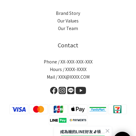
Brand Story
Our Values
Our Team
Contact
Phone / XX-XXX-XXX-XXX
Hours / XXXX-XXXX
Mail / XXX@XXXX.COM
成為襪的LINE好友🧦領取$50折扣碼