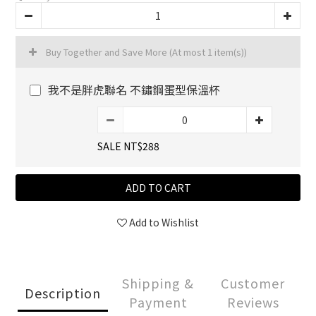
Buy Together and Save More
(At most 1 item(s))
我不是胖虎聯名 不鏽鋼蛋型保溫杯
SALE NT$288
ADD TO CART
Add to Wishlist
Shipping &
Customer
Description
Payment
Reviews