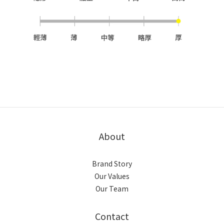
About
Brand Story
Our Values
Our Team
Contact