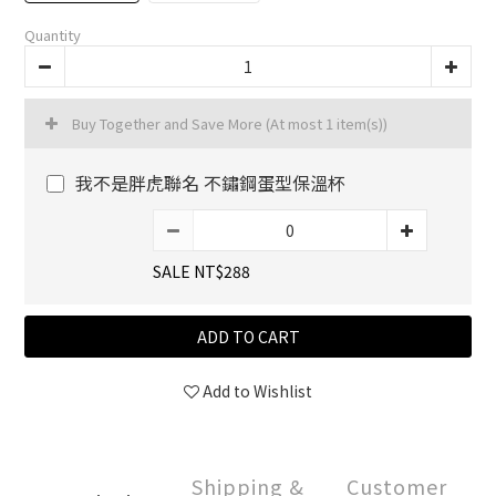
Quantity
Buy Together and Save More
(At most 1 item(s))
我不是胖虎聯名 不鏽鋼蛋型保溫杯
SALE NT$288
ADD TO CART
Add to Wishlist
Shipping &
Customer