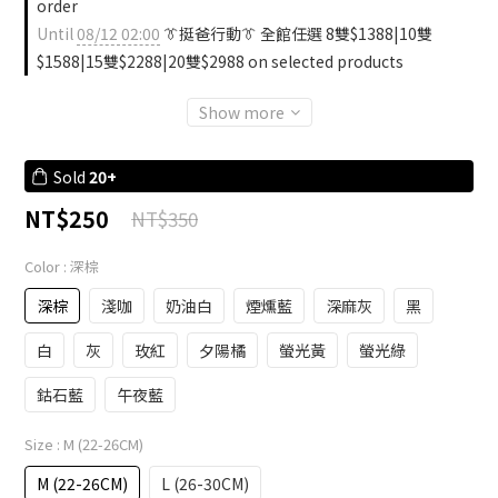
order
Until
08/12 02:00
👔挺爸行動👔 全館任選 8雙$1388|10雙
$1588|15雙$2288|20雙$2988 on selected products
Show more
Sold
20+
NT$250
NT$350
Color
: 深棕
深棕
淺咖
奶油白
煙燻藍
深麻灰
黑
白
灰
玫紅
夕陽橘
螢光黃
螢光綠
鈷石藍
午夜藍
Size
: M (22-26CM)
M (22-26CM)
L (26-30CM)