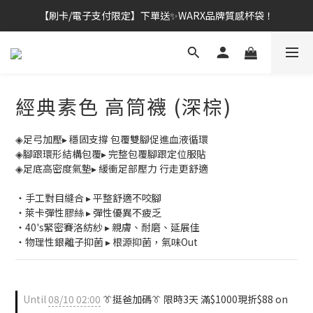
【刷卡/電子支付限定】下單送✨WARX品牌質感杯袋！
👔挺爸行動：全館襪款【最低$149起】✨立即下單！
👔挺爸行動：全館襪款【最低$149起】✨立即下單！
經典素色 高筒襪 (深棕)
◈足弓加壓▸ 穩固支撐 包覆雙腳促進血液循環
◈腳跟環形結構包覆▸ 完整包覆腳跟定位服貼
◈足底高密度氣墊▸ 緩衝足部壓力 行走更舒適
・手工對目縫合 ▸ 平整舒適不咬腳
・萊卡彈性膠絲 ▸ 彈性優異不疲乏
・40's緊密賽洛紡紗 ▸ 親膚、耐磨、延展佳
・物理性銀離子抑菌 ▸ 根源抑菌，氣味Out
Until
08/10 02:00
👔挺爸加碼👔 限時3天 滿$1000現折$88 on