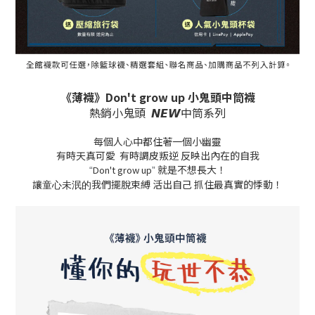
《薄襪》Don't grow up 小鬼頭中筒襪
熱銷小鬼頭 𝙉𝙀𝙒中筒系列
每個人心中都住著一個小幽靈
有時天真可愛 有時調皮叛逆 反映出內在的自我
就是不想長大！
Don't grow up
“
”
讓
我們擺脫束縛 活出自己 抓住最真實的悸動！
童心未泯的