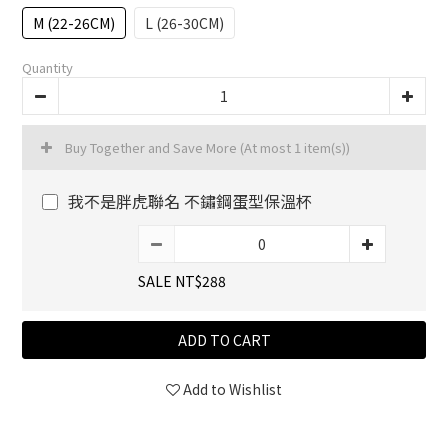
M (22-26CM)
L (26-30CM)
Quantity
Buy Together and Save More
(At most 1 item(s))
我不是胖虎聯名 不鏽鋼蛋型保溫杯
SALE NT$288
ADD TO CART
Add to Wishlist