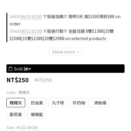
Until
08/10 02:00
👔挺爸加碼👔 限時3天 滿$1000現折$88 on
order
Until
08/12 02:00
👔挺爸行動👔 全館任選 8雙$1388|10雙
$1588|15雙$2288|20雙$2988 on selected products
Show more
Sold
3K+
NT$250
NT$350
Color
: 襪襪灰
襪襪灰
奶油黃
丸子綠
珍奶咖
滑板橘
甜筒黃
懶懶藍
Size
: M (22-26CM)