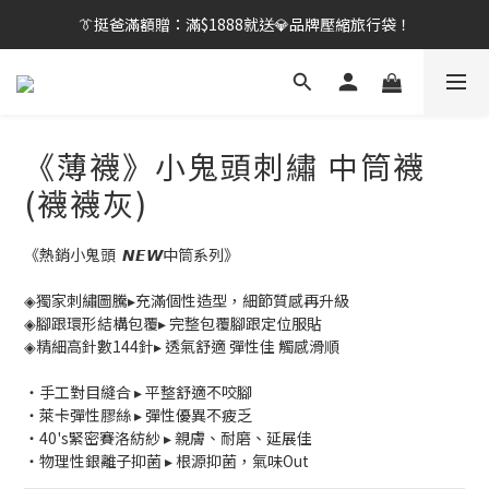
👔挺爸行動：全館襪款【最低$149起】✨立即下單！
👔挺爸滿額贈：滿$1888就送💎品牌壓縮旅行袋！
【刷卡/電子支付限定】下單送✨WARX品牌質感杯袋！
👔挺爸行動：全館襪款【最低$149起】✨立即下單！
《薄襪》小鬼頭刺繡 中筒襪
(襪襪灰)
《熱銷小鬼頭  𝙉𝙀𝙒中筒系列》
◈獨家刺繡圖騰▸充滿個性造型，細節質感再升級
◈腳跟環形結構包覆▸ 完整包覆腳跟定位服貼
◈精細高針數144針▸ 透氣舒適 彈性佳 觸感滑順
・手工對目縫合 ▸ 平整舒適不咬腳
・萊卡彈性膠絲 ▸ 彈性優異不疲乏
・40's緊密賽洛紡紗 ▸ 親膚、耐磨、延展佳
・物理性銀離子抑菌 ▸ 根源抑菌，氣味Out