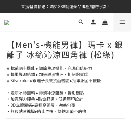
👔挺爸行動：全館襪款【最低$149起】✨立即下單！
👔挺爸滿額贈：滿$1888就送💎品牌壓縮旅行袋！
【刷卡/電子支付限定】下單送✨WARX品牌質感杯袋！
👔挺爸行動：全館襪款【最低$149起】✨立即下單！
【Men's-機能男褲】瑪卡 x 銀
離子 冰絲沁涼四角褲 (松綠)
◈ 抗菌瑪卡機能 ▸ 調節生理機能，充滿自信魅力
◈ 蜂巢導濕結構 ▸ 加速導濕排汗，拒絕黏膩感
◈ Silverplus ▸銀離子長效抗菌機能 ▸抵禦細菌不侵擾
・透涼冰絲面料 ▸ 絲滑冰涼體驗，告別悶熱
・加寬彈力腰帶 ▸貼合舒適，低調壓印設計
・3D立體囊袋▸高彈高延展，完美包覆
・無痕貼合褲腳▸防止內捲，舒適無痕不磨擦