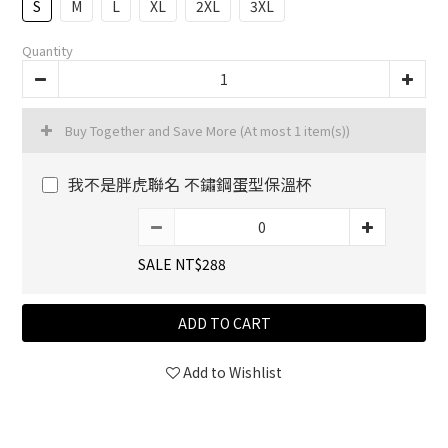
S
M
L
XL
2XL
3XL
Quantity
Buy Together and Save More
(At most 1 item(s))
我不是胖虎聯名 不鏽鋼蛋型保溫杯
SALE NT$288
ADD TO CART
Add to Wishlist