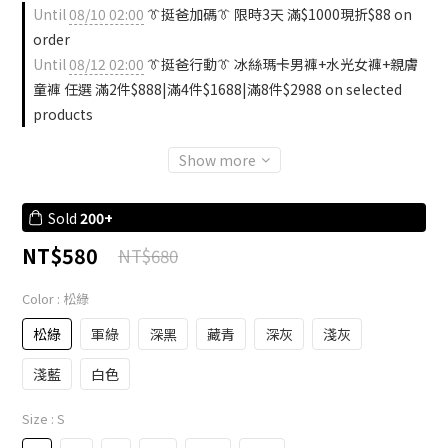
Until
08/10 02:00
👔挺爸加碼👔 限時3天 滿$1000現折$88 on
order
Until
08/12 02:00
👔挺爸行動👔 冰絲瑪卡男褲+水光女褲+親膚
童褲 任選 滿2件$888|滿4件$1688|滿8件$2988 on selected
products
Show more
Sold
200+
NT$580
NT$680
Color
: 松綠
松綠
軍綠
深黑
藏青
深灰
淺灰
淺藍
白色
Size
: S