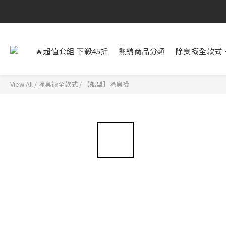
🔥超值套組 下殺45折
熱銷商品分類
除臭襪全款式
View All
/
除臭襪全款式
/
【船型】除臭襪