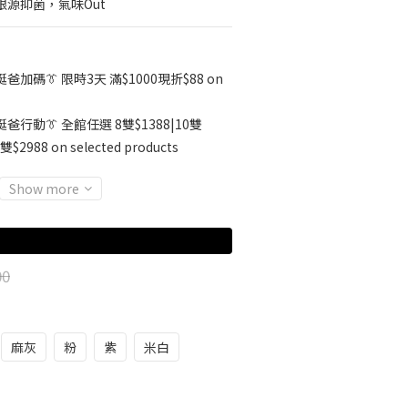
根源抑菌，氣味Out
挺爸加碼👔 限時3天 滿$1000現折$88 on
挺爸行動👔 全館任選 8雙$1388|10雙
雙$2988 on selected products
Show more
00
麻灰
粉
紫
米白