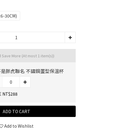
26-30CM)
d Save More
(At most 1 item(s))
不是胖虎聯名 不鏽鋼蛋型保溫杯
E NT$288
ADD TO CART
Add to Wishlist