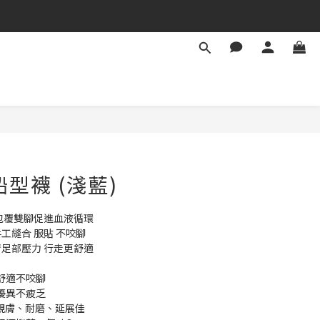
型襪 (淺藍)
 包覆雙腳促進血液循環
工縫合 服貼 不咬腳
衝足部壓力 行走更舒適
整舒適不咬腳
性優異不疲乏
▸ 親膚、耐磨、延展佳