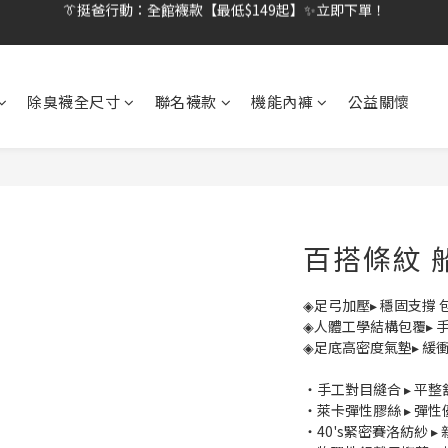
👔挺爸行動：全館襪款【最低$149起】✨立即下單！
👔挺爸滿額贈：滿$1888就送💎品牌壓縮旅行袋！
【刷卡/電子支付限定】下單送✨WARX品牌質感杯袋！
除臭襪全尺寸
聯名襪款
機能內褲
公益關懷
👔挺爸行動：全館襪款【最低$149起】✨立即下單！
百搭條紋 船
◈足弓加壓▸ 穩固支撐
◈人體工學結構包覆▸ 手
◈足底高密度氣墊▸ 緩
・手工對目縫合 ▸ 平
・萊卡彈性膠絲 ▸ 彈
・40's緊密賽洛紡紗 