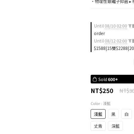
・物理性銀離子抑菌 ▸ 
Until
08/10 02:00
👔
order
Until
08/12 02:00
👔
$1588|15雙$2288|20
Sold
600+
NT$250
NT$3
Color
: 淺藍
淺藍
黑
白
丈青
深藍