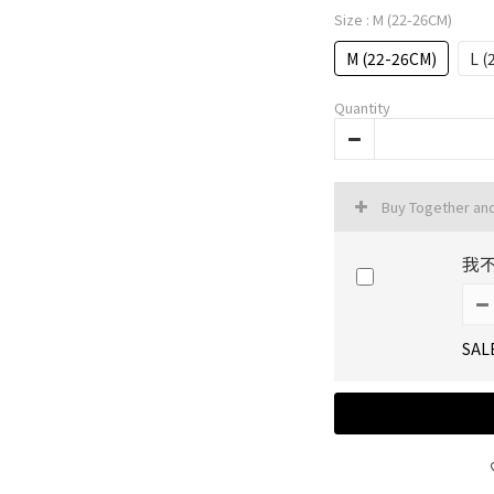
Size
: M (22-26CM)
M (22-26CM)
L (
Quantity
Buy Together an
我
SAL