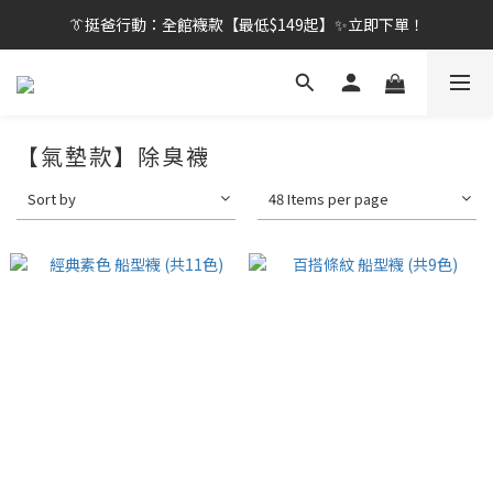
👔挺爸行動：全館襪款【最低$149起】✨立即下單！
👔挺爸行動：全館襪款【最低$149起】✨立即下單！
👔挺爸滿額贈：滿$1888就送💎品牌壓縮旅行袋！
【刷卡/電子支付限定】下單送✨WARX品牌質感杯袋！
【氣墊款】除臭襪
👔挺爸行動：全館襪款【最低$149起】✨立即下單！
Sort by
48 Items per page