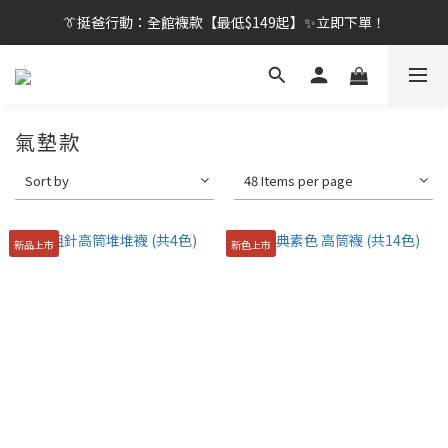
👔挺爸行動：全館襪款【最低$149起】✨立即下單！
👔挺爸行動：全館襪款【最低$149起】✨立即下單！
👔挺爸滿額贈：滿$1888就送💎品牌壓縮旅行袋！
【刷卡/電子支付限定】下單送✨WARX品牌質感杯袋！
氣墊款
👔挺爸行動：全館襪款【最低$149起】✨立即下單！
Sort by
48 Items per page
新品上市
新色上市