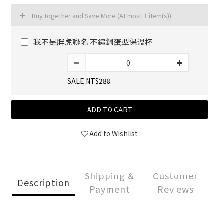
Buy Together and Save More
(At most 1 item(s))
我不是胖虎聯名 不鏽鋼蛋型保溫杯
SALE NT$288
ADD TO CART
Add to Wishlist
Shipping &
Customer
Description
Payment
Reviews