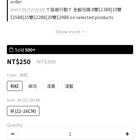
order
Until
08/12 02:00
👔挺爸行動👔 全館任選 8雙$1388|10雙
$1588|15雙$2288|20雙$2988 on selected products
Show more
Sold
500+
NT$250
NT$350
Color
: 粉紅
粉紅
麻灰
淺黃
淺藍
Size
: M (22-26CM)
M (22-26CM)
Quantity