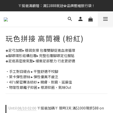
👔挺爸行動：全館襪款【最低$149起】✨立即下單！
👔挺爸滿額贈：滿$1888就送💎品牌壓縮旅行袋！
【刷卡/電子支付限定】下單送✨WARX品牌質感杯袋！
👔挺爸行動：全館襪款【最低$149起】✨立即下單！
玩色拼接 高筒襪 (粉紅)
◈足弓加壓▸ 穩固支撐 包覆雙腳促進血液循環
◈腳跟環形結構包覆▸ 完整包覆腳跟定位服貼
◈足底高密度氣墊▸ 緩衝足部壓力 行走更舒適
・手工對目縫合 ▸ 平整舒適不咬腳
・萊卡彈性膠絲 ▸ 彈性優異不疲乏
・40's緊密賽洛紡紗 ▸ 親膚、耐磨、延展佳
・物理性銀離子抑菌 ▸ 根源抑菌，氣味Out
Until
08/10 02:00
👔挺爸加碼👔 限時3天 滿$1000現折$88 on