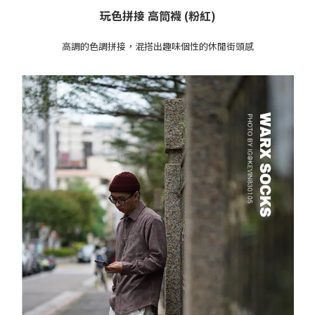
玩色拼接 高筒襪 (粉紅
)
高調的色調拼接，混搭出趣味個性的休閒街頭感