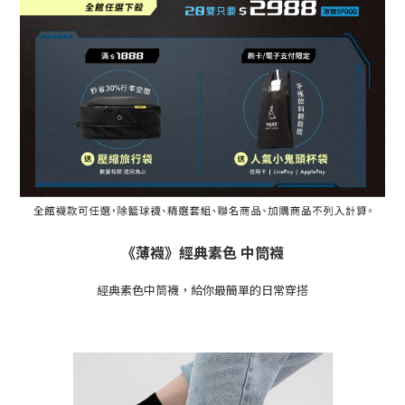
《薄襪》經典素色 中筒襪
經典素色中筒襪，給你最簡單的日常穿搭