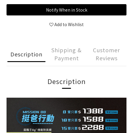
Notify When in Stock
Add to Wishlist
Shipping &
Customer
Description
Payment
Reviews
Description