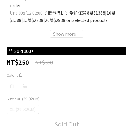
order
Until
08/12 02:00
👔挺爸行動👔 全館任選 8雙$1388|10雙
$1588|15雙$2288|20雙$2988 on selected products
Show more
Sold
100+
NT$250
NT$350
Color
: 白
白
黑
Size
: XL (29-32CM)
XL (29-32CM)
Sold Out