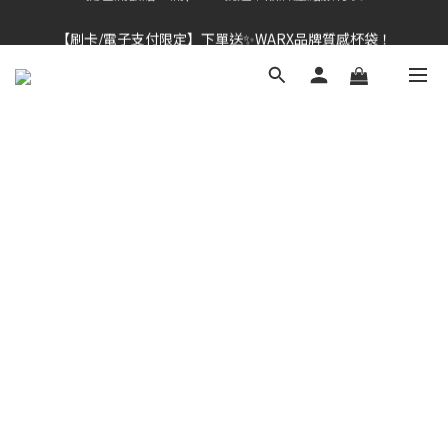
【刷卡/電子支付限定】下單送✨WARX品牌質感杯袋！
👔挺爸行動：全館襪款【最低$149起】✨立即下單！
👔挺爸行動：全館襪款【最低$149起】✨立即下單！