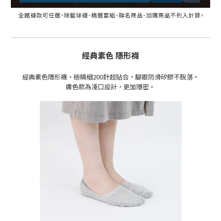
經典素色 隱形襪
經典素色隱形襪，極精細200針超貼合，腳跟防滑矽膠不脫落。
膚色款為
淺
口設計，更加隱密。