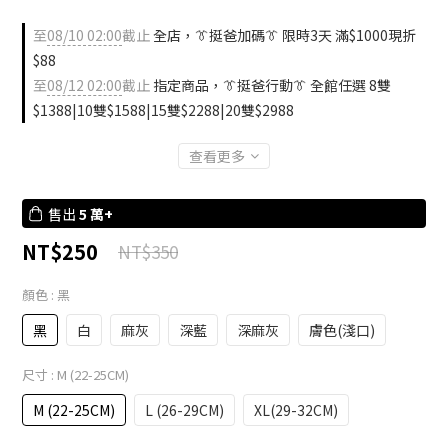
至
08/10 02:00
截止
全店，👔挺爸加碼👔 限時3天 滿$1000現折
$88
至
08/12 02:00
截止
指定商品，👔挺爸行動👔 全館任選 8雙
$1388|10雙$1588|15雙$2288|20雙$2988
查看更多
售出
5 萬+
NT$250
NT$350
顏色
: 黑
黑
白
麻灰
深藍
深麻灰
膚色(淺口)
尺寸
: M (22-25CM)
M (22-25CM)
L (26-29CM)
XL(29-32CM)