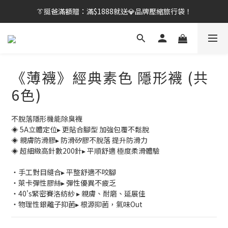
👔挺爸行動：全館襪款【最低$149起】✨立即下單！
👔挺爸滿額贈：滿$1888就送💎品牌壓縮旅行袋！
【刷卡/電子支付限定】下單送✨WARX品牌質感杯袋！
👔挺爸行動：全館襪款【最低$149起】✨立即下單！
《薄襪》經典素色 隱形襪 (共
6色)
不脫落隱形機能除臭襪
◈ 5A立體定位▸ 更貼合腳型 加強包覆不鬆脫
◈ 親膚防滑膠▸ 防滑矽膠不脫落 提升防滑力
◈ 超細緻高針數200針▸ 平順舒適 極度柔滑體驗
・手工對目縫合▸ 平整舒適不咬腳
・萊卡彈性膠絲▸ 彈性優異不疲乏
・40's緊密賽洛紡紗 ▸ 親膚、耐磨、延展佳
・物理性銀離子抑菌▸ 根源抑菌，氣味Out