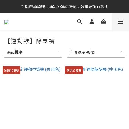
👔挺爸行動：全館襪款【最低$149起】✨立即下單！
👔挺爸滿額贈：滿$1888就送💎品牌壓縮旅行袋！
【刷卡/電子支付限定】下單送✨WARX品牌質感杯袋！
👔挺爸行動：全館襪款【最低$149起】✨立即下單！
【運動款】除臭襪
商品排序
每頁顯示 48 個
熱銷40萬雙
熱銷20萬雙